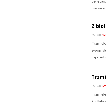
penetrują
pierwszo
Z biol
AUTOR
AL
Trzmiele
swoim d
usposobi
Trzmi
AUTOR
JO
Trzmiele
kudłaty 