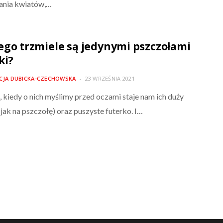
ania kwiatów,…
ego trzmiele są jedynymi pszczołami
ki?
ICJA DUBICKA-CZECHOWSKA
23 WRZEŚNIA 2021
, kiedy o nich myślimy przed oczami staje nam ich duży
(jak na pszczołę) oraz puszyste futerko. I…