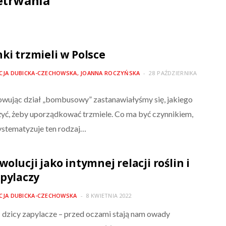
etrwania
ki trzmieli w Polsce
ICJA DUBICKA-CZECHOWSKA, JOANNA ROCZYŃSKA
28 PAŹDZIERNIKA
wując dział „bombusowy” zastanawiałyśmy się, jakiego
żyć, żeby uporządkować trzmiele. Co ma być czynnikiem,
ystematyzuje ten rodzaj…
olucji jako intymnej relacji roślin i
apylaczy
ICJA DUBICKA-CZECHOWSKA
8 KWIETNIA 2022
 dzicy zapylacze – przed oczami stają nam owady