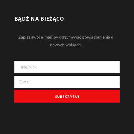
BĄDŹ NA BIEŻĄCO
Zapisz swój e-mail, by otrzymywać powiadomienia o
nowych wpisach.