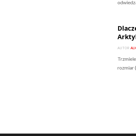
odwiedz
Dlacz
Arkty
AUTOR
AL
Trzmiele
rozmiar 