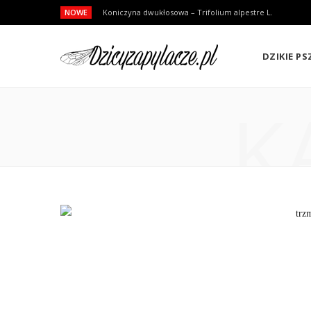
NOWE
Koniczyna dwukłosowa – Trifolium alpestre L.
DZIKIE P
K