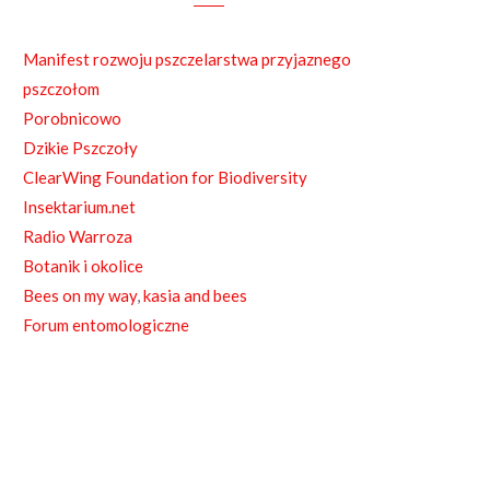
e
b
Manifest rozwoju pszczelarstwa przyjaznego
o
pszczołom
o
Porobnicowo
Dzikie Pszczoły
k
ClearWing Foundation for Biodiversity
Insektarium.net
Radio Warroza
Botanik i okolice
Bees on my way
,
kasia and bees
Forum entomologiczne