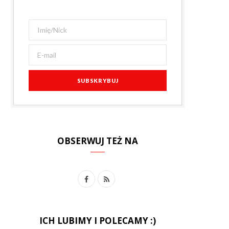
OBSERWUJ TEŻ NA
F
R
a
S
c
S
ICH LUBIMY I POLECAMY :)