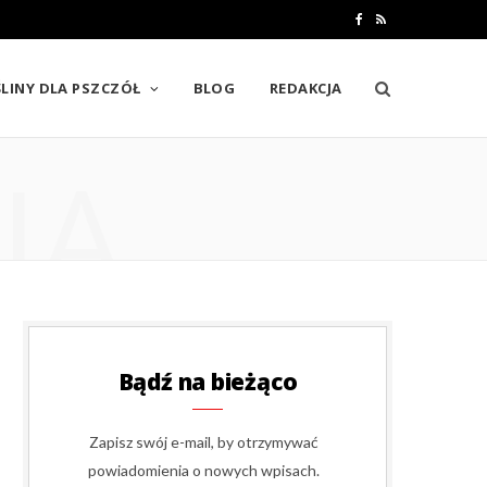
F
R
a
S
LINY DLA PSZCZÓŁ
BLOG
REDAKCJA
c
S
e
IA
b
o
o
k
Bądź na bieżąco
Zapisz swój e-mail, by otrzymywać
powiadomienia o nowych wpisach.