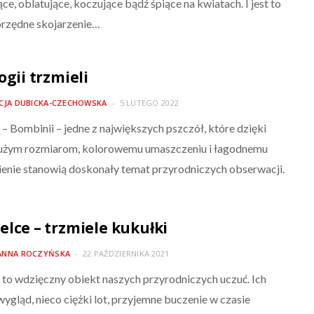
ce, oblatujące, koczujące bądź śpiące na kwiatach. I jest to
rzędne skojarzenie…
ogii trzmieli
ICJA DUBICKA-CZECHOWSKA
5 LUTEGO 2022
 – Bombinii – jedne z największych pszczół, które dzięki
użym rozmiarom, kolorowemu umaszczeniu i łagodnemu
enie stanowią doskonały temat przyrodniczych obserwacji.
elce – trzmiele kukułki
ANNA ROCZYŃSKA
22 PAŹDZIERNIKA 2021
 to wdzięczny obiekt naszych przyrodniczych uczuć. Ich
wygląd, nieco ciężki lot, przyjemne buczenie w czasie