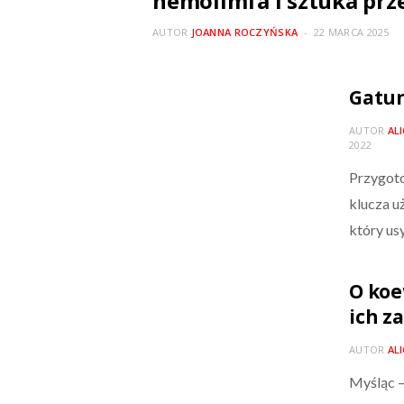
hemolimfa i sztuka prz
AUTOR
JOANNA ROCZYŃSKA
22 MARCA 2025
Gatun
AUTOR
AL
2022
Przygoto
klucza u
który us
O koew
ich z
AUTOR
AL
Myśląc –