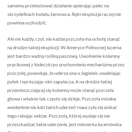
samemu przetestować działanie opierając palec na
skrzydełkach kwiatu żarnowca. Ręki eksplozja raczej nie
powinna uszkodzić.
Ale nie każdy, czyt. nie każda pszczoła ma ochotę stanąć
na drodze takiej eksplozji. W Ameryce Północnej lucerna
jest bardzo ważną rośliną paszową. Uwolnienie kolumny
pręcikowej z łódeczki po uruchomieniu mechanizmu przez
pszczołę, powoduje, że uderza ona o żagielek, uwalniając
pyłek i oprószając nim zapylacza. A na drodze takiej
przemieszczającej się kolumny może stanąć pszczela
głowa i właśnie tak często się dzieje. Pszczoła miodna
ewidentnie nie lubi takich uderzeń i nauczyła się unikać
tego rabując nektar. Pszczołą, której wydaje się nie
przeszkadzać takie uderzenie, jest miesierka lucernówka.