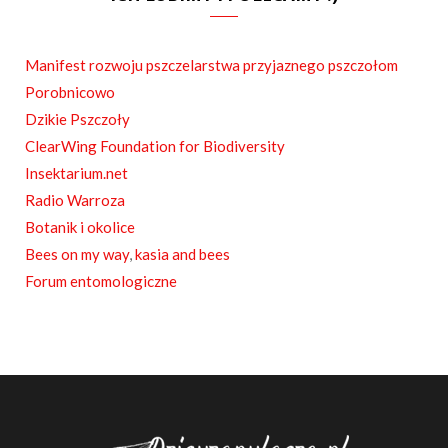
e
b
Manifest rozwoju pszczelarstwa przyjaznego pszczołom
o
Porobnicowo
o
Dzikie Pszczoły
ClearWing Foundation for Biodiversity
k
Insektarium.net
Radio Warroza
Botanik i okolice
Bees on my way
,
kasia and bees
Forum entomologiczne