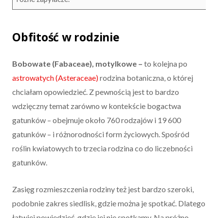
Obfitość w rodzinie
Bobowate (Fabaceae), motylkowe –
to kolejna po
astrowatych (Asteraceae)
rodzina botaniczna, o której
chciałam opowiedzieć. Z pewnością jest to bardzo
wdzięczny temat zarówno w kontekście bogactwa
gatunków – obejmuje około 760 rodzajów i 19 600
gatunków – i różnorodności form życiowych. Spośród
roślin kwiatowych to trzecia rodzina co do liczebności
gatunków.
Zasięg rozmieszczenia rodziny też jest bardzo szeroki,
podobnie zakres siedlisk, gdzie można je spotkać. Dlatego
łatwiej powiedzieć, gdzie jej nie spotkamy. Na próżno