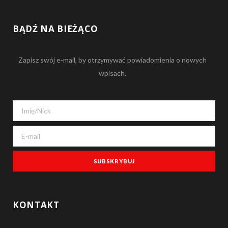
a
S
c
S
BĄDŹ NA BIEŻĄCO
e
Zapisz swój e-mail, by otrzymywać powiadomienia o nowych
b
wpisach.
o
o
k
KONTAKT