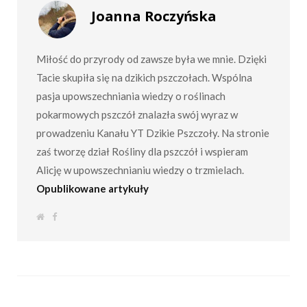
Joanna Roczyńska
Miłość do przyrody od zawsze była we mnie. Dzięki
Tacie skupiła się na dzikich pszczołach. Wspólna
pasja upowszechniania wiedzy o roślinach
pokarmowych pszczół znalazła swój wyraz w
prowadzeniu Kanału YT Dzikie Pszczoły. Na stronie
zaś tworzę dział Rośliny dla pszczół i wspieram
Alicję w upowszechnianiu wiedzy o trzmielach.
Opublikowane artykuły
S
F
t
a
r
c
o
e
n
b
a
o
i
o
n
k
t
e
r