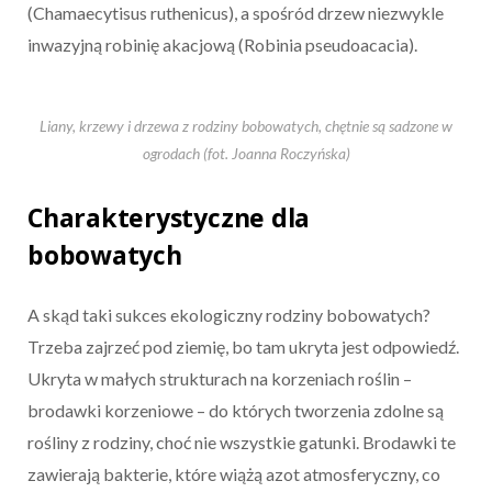
(Chamaecytisus ruthenicus), a spośród drzew niezwykle
inwazyjną robinię akacjową (Robinia pseudoacacia).
Liany, krzewy i drzewa z rodziny bobowatych, chętnie są sadzone w
ogrodach (fot. Joanna Roczyńska)
Charakterystyczne dla
bobowatych
A skąd taki sukces ekologiczny rodziny bobowatych?
Trzeba zajrzeć pod ziemię, bo tam ukryta jest odpowiedź.
Ukryta w małych strukturach na korzeniach roślin –
brodawki korzeniowe – do których tworzenia zdolne są
rośliny z rodziny, choć nie wszystkie gatunki. Brodawki te
zawierają bakterie, które wiążą azot atmosferyczny, co