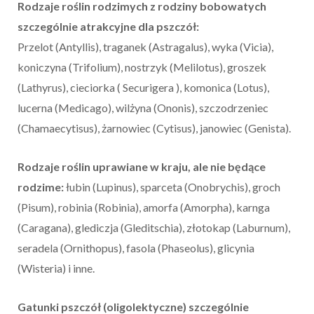
Rodzaje roślin rodzimych z rodziny bobowatych
szczególnie atrakcyjne dla pszczół:
Przelot (Antyllis), traganek (Astragalus), wyka (Vicia),
koniczyna (Trifolium), nostrzyk (Melilotus), groszek
(Lathyrus), cieciorka ( Securigera ), komonica (Lotus),
lucerna (Medicago), wilżyna (Ononis), szczodrzeniec
(Chamaecytisus), żarnowiec (Cytisus), janowiec (Genista).
Rodzaje roślin uprawiane w kraju, ale nie będące
rodzime:
łubin (Lupinus), sparceta (Onobrychis), groch
(Pisum), robinia (Robinia), amorfa (Amorpha), karnga
(Caragana), glediczja (Gleditschia), złotokap (Laburnum),
seradela (Ornithopus), fasola (Phaseolus), glicynia
(Wisteria) i inne.
Gatunki pszczół (oligolektyczne) szczególnie