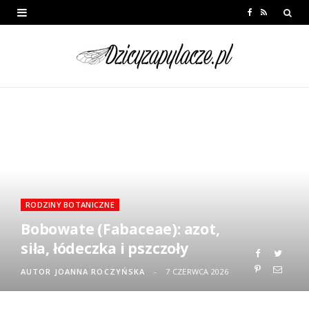
F
R
a
S
c
S
e
b
o
o
k
RODZINY BOTANICZNE
Bobowate (Fabaceae): azot,
siła, łódeczka i pszczoły
AUTOR
JOANNA ROCZYŃSKA
7 CZERWCA 2026