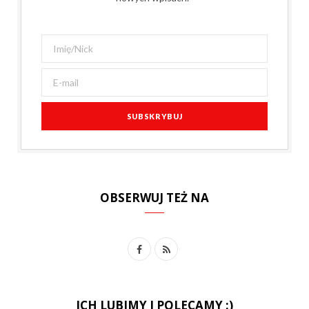
OBSERWUJ TEŻ NA
F
R
a
S
c
S
ICH LUBIMY I POLECAMY :)