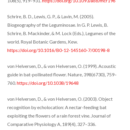
108(5), 919–931.
https://doi.org/10.1093/aob/mcr196
Schrire, B. D., Lewis, G. P., & Lavin, M. (2005).
Biogeography of the Leguminosae. In G. P. Lewis, B.
Schrire, B. Mackinder, & M. Lock (Eds.), Legumes of the
world. Royal Botanic Gardens, Kew.
https://doi.org/10.1016/B0-12-145160-7/00198-8
von Helversen, D., & von Helversen, O. (1999). Acoustic
guide in bat-pollinated flower. Nature, 398(6730), 759–
760.
https://doi.org/10.1038/19648
von Helversen, D., & von Helversen, O. (2003). Object
recognition by echolocation: A nectar-feeding bat
exploiting the flowers of a rain forest vine. Journal of
Comparative Physiology A, 189(4), 327–336.