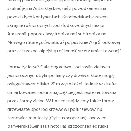
szukać jej na Antarktydzie, zaś z powodzeniem na
pozostałych kontynentach i środowiskach czasem
skrajnie różnorodnych „od słodkowodnych jezior
Amazonii, poprzez lasy tropikalne i subtropikalne
Nowego i Starego Świata, aż po pustynie Azji Środkowej
oraz arktyczno-alpejską roślinność strefy umiarkowanej”.
Formy życiowe? Całe bogactwo – od roślin zielnych
jednorocznych, bylin po liany czy drzewa, które mogą
osiągać nawet blisko 90 m wysokości. Jednak w strefie
umiarkowanej rodzina najczęściej jest reprezentowana
przez formy zielne. W Polsce znajdziemy także formy
drzewiaste, spośród krzewów i półkrzewów, np.
żarnowiec miotlasty (Cytisus scoparius), janowiec
barwierski (Genista tinctoria), szczodrzeniec ruski