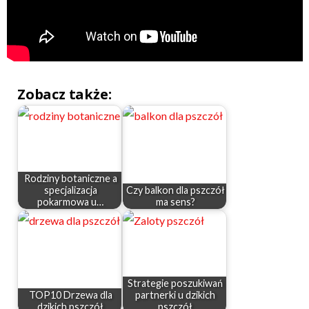
Zobacz także:
Rodziny botaniczne a
specjalizacja
Czy balkon dla pszczół
pokarmowa u…
ma sens?
Strategie poszukiwań
TOP10 Drzewa dla
partnerki u dzikich
dzikich pszczół
pszczół