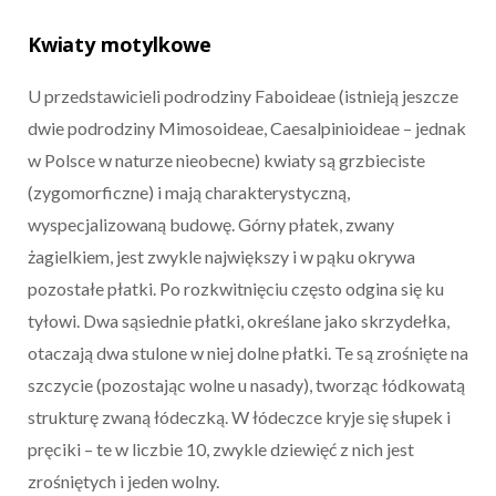
Kwiaty motylkowe
U przedstawicieli podrodziny Faboideae (istnieją jeszcze
dwie podrodziny Mimosoideae, Caesalpinioideae – jednak
w Polsce w naturze nieobecne) kwiaty są grzbieciste
(zygomorficzne) i mają charakterystyczną,
wyspecjalizowaną budowę. Górny płatek, zwany
żagielkiem, jest zwykle największy i w pąku okrywa
pozostałe płatki. Po rozkwitnięciu często odgina się ku
tyłowi. Dwa sąsiednie płatki, określane jako skrzydełka,
otaczają dwa stulone w niej dolne płatki. Te są zrośnięte na
szczycie (pozostając wolne u nasady), tworząc łódkowatą
strukturę zwaną łódeczką. W łódeczce kryje się słupek i
pręciki – te w liczbie 10, zwykle dziewięć z nich jest
zrośniętych i jeden wolny.