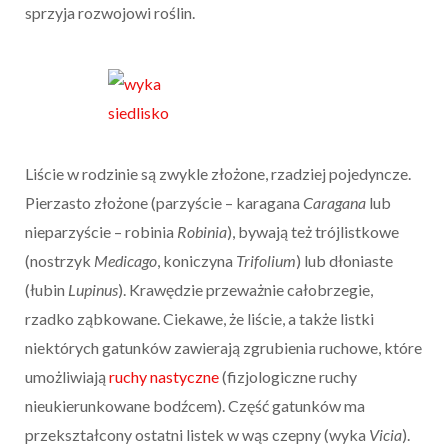
sprzyja rozwojowi roślin.
Liście w rodzinie są zwykle złożone, rzadziej pojedyncze.
Pierzasto złożone (parzyście – karagana
Caragana
lub
nieparzyście – robinia
Robinia
), bywają też trójlistkowe
(nostrzyk
Medicago
, koniczyna
Trifolium
) lub dłoniaste
(łubin
Lupinus
). Krawędzie przeważnie całobrzegie,
rzadko ząbkowane. Ciekawe, że liście, a także listki
niektórych gatunków zawierają zgrubienia ruchowe, które
umożliwiają
ruchy nastyczne
(fizjologiczne ruchy
nieukierunkowane bodźcem). Część gatunków ma
przekształcony ostatni listek w wąs czepny (wyka
Vicia
).