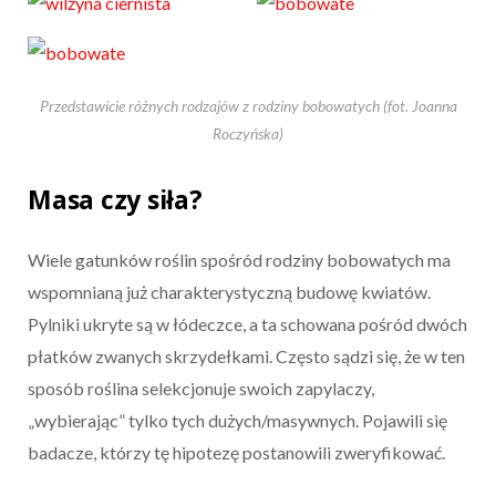
Przedstawicie różnych rodzajów z rodziny bobowatych (fot. Joanna
Roczyńska)
Masa czy siła?
Wiele gatunków roślin spośród rodziny bobowatych ma
wspomnianą już charakterystyczną budowę kwiatów.
Pylniki ukryte są w łódeczce, a ta schowana pośród dwóch
płatków zwanych skrzydełkami. Często sądzi się, że w ten
sposób roślina selekcjonuje swoich zapylaczy,
„wybierając” tylko tych dużych/masywnych. Pojawili się
badacze, którzy tę hipotezę postanowili zweryfikować.