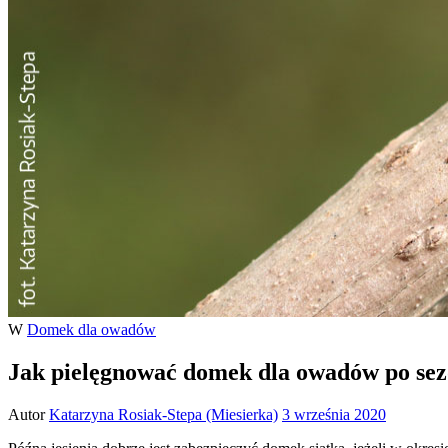
W
Domek dla owadów
Jak pielęgnować domek dla owadów po sez
Autor
Katarzyna Rosiak-Stepa (Miesierka)
3 września 2020