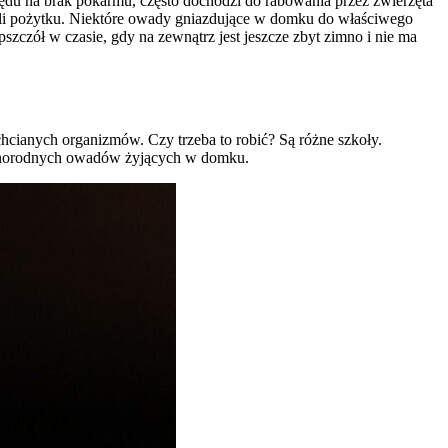
lędu na brak pokarmu, często dochodzi do rabowania przez zwierzęta
iżeli pożytku. Niektóre owady gniazdujące w domku do właściwego
czół w czasie, gdy na zewnątrz jest jeszcze zbyt zimno i nie ma
cianych organizmów. Czy trzeba to robić? Są różne szkoły.
różnorodnych owadów żyjących w domku.