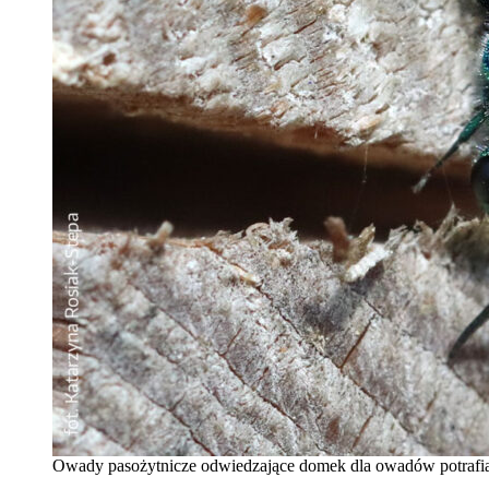
Owady pasożytnicze odwiedzające domek dla owadów potrafią 