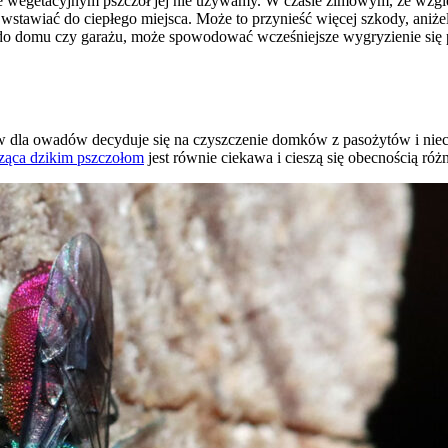
esie wegetacyjnym pszczół jej nie używamy. W czasie zimowym, ze wzg
ć, wstawiać do ciepłego miejsca. Może to przynieść więcej szkody, an
o domu czy garażu, może spowodować wcześniejsze wygryzienie się psz
 dla owadów decyduje się na czyszczenie domków z pasożytów i niech
ząca dzikim pszczołom
jest równie ciekawa i cieszą się obecnością 