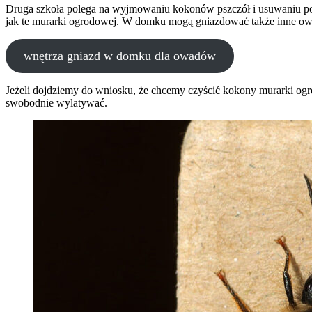
Druga szkoła polega na wyjmowaniu kokonów pszczół i usuwaniu pozo
jak te murarki ogrodowej. W domku mogą gniazdować także inne owad
wnętrza gniazd w domku dla owadów
Jeżeli dojdziemy do wniosku, że chcemy czyścić kokony murarki ogro
swobodnie wylatywać.