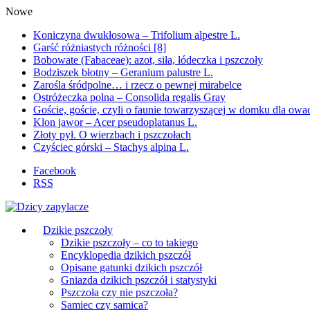
Nowe
Koniczyna dwukłosowa – Trifolium alpestre L.
Garść różniastych różności [8]
Bobowate (Fabaceae): azot, siła, łódeczka i pszczoły
Bodziszek błotny – Geranium palustre L.
Zarośla śródpolne… i rzecz o pewnej mirabelce
Ostróżeczka polna – Consolida regalis Gray
Goście, goście, czyli o faunie towarzyszącej w domku dla ow
Klon jawor – Acer pseudoplatanus L.
Złoty pył. O wierzbach i pszczołach
Czyściec górski – Stachys alpina L.
Facebook
RSS
Dzikie pszczoły
Dzikie pszczoły – co to takiego
Encyklopedia dzikich pszczół
Opisane gatunki dzikich pszczół
Gniazda dzikich pszczół i statystyki
Pszczoła czy nie pszczoła?
Samiec czy samica?