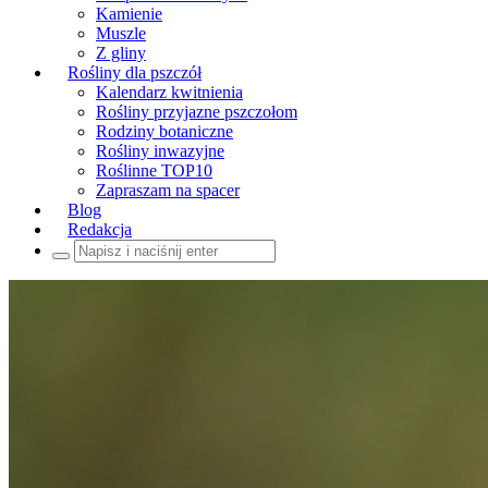
Kamienie
Muszle
Z gliny
Rośliny dla pszczół
Kalendarz kwitnienia
Rośliny przyjazne pszczołom
Rodziny botaniczne
Rośliny inwazyjne
Roślinne TOP10
Zapraszam na spacer
Blog
Redakcja
Szukaj: