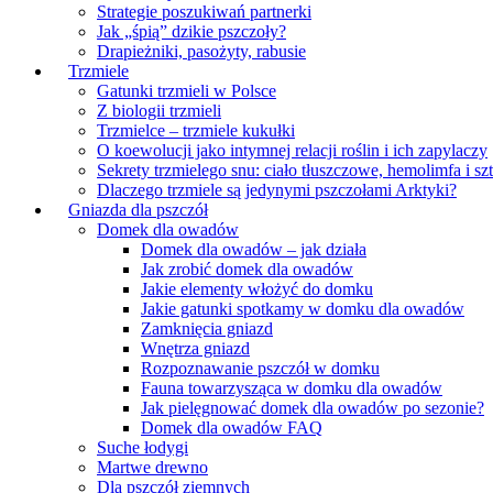
Strategie poszukiwań partnerki
Jak „śpią” dzikie pszczoły?
Drapieżniki, pasożyty, rabusie
Trzmiele
Gatunki trzmieli w Polsce
Z biologii trzmieli
Trzmielce – trzmiele kukułki
O koewolucji jako intymnej relacji roślin i ich zapylaczy
Sekrety trzmielego snu: ciało tłuszczowe, hemolimfa i sz
Dlaczego trzmiele są jedynymi pszczołami Arktyki?
Gniazda dla pszczół
Domek dla owadów
Domek dla owadów – jak działa
Jak zrobić domek dla owadów
Jakie elementy włożyć do domku
Jakie gatunki spotkamy w domku dla owadów
Zamknięcia gniazd
Wnętrza gniazd
Rozpoznawanie pszczół w domku
Fauna towarzysząca w domku dla owadów
Jak pielęgnować domek dla owadów po sezonie?
Domek dla owadów FAQ
Suche łodygi
Martwe drewno
Dla pszczół ziemnych