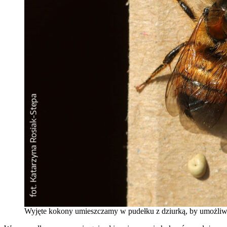
Wyjęte kokony umieszczamy w pudełku z dziurką, by umożliwi