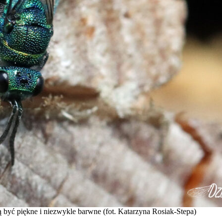
być piękne i niezwykle barwne (fot. Katarzyna Rosiak-Stepa)