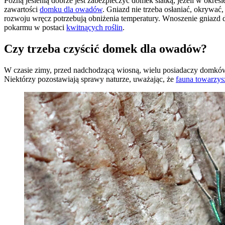
Późną jesienią dobrze jest zabezpieczyć domek siatką, jeżeli w okr
zawartości
domku dla owadów
. Gniazd nie trzeba osłaniać, okrywa
rozwoju wręcz potrzebują obniżenia temperatury. Wnoszenie gniazd d
pokarmu w postaci
kwitnących roślin
.
Czy trzeba czyścić domek dla owadów?
W czasie zimy, przed nadchodzącą wiosną, wielu posiadaczy domków
Niektórzy pozostawiają sprawy naturze, uważając, że
fauna towarzys