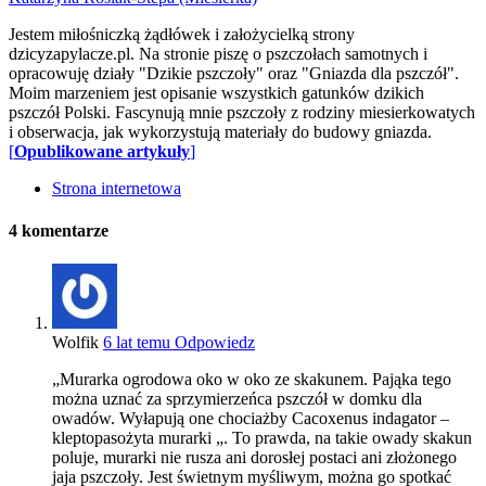
Jestem miłośniczką żądłówek i założycielką strony
dzicyzapylacze.pl. Na stronie piszę o pszczołach samotnych i
opracowuję działy "Dzikie pszczoły" oraz "Gniazda dla pszczół".
Moim marzeniem jest opisanie wszystkich gatunków dzikich
pszczół Polski. Fascynują mnie pszczoły z rodziny miesierkowatych
i obserwacja, jak wykorzystują materiały do budowy gniazda.
[
Opublikowane artykuły
]
Strona internetowa
4
komentarze
Wolfik
6 lat temu
Odpowiedz
„Murarka ogrodowa oko w oko ze skakunem. Pająka tego
można uznać za sprzymierzeńca pszczół w domku dla
owadów. Wyłapują one chociażby Cacoxenus indagator –
kleptopasożyta murarki „. To prawda, na takie owady skakun
poluje, murarki nie rusza ani dorosłej postaci ani złożonego
jaja pszczoły. Jest świetnym myśliwym, można go spotkać