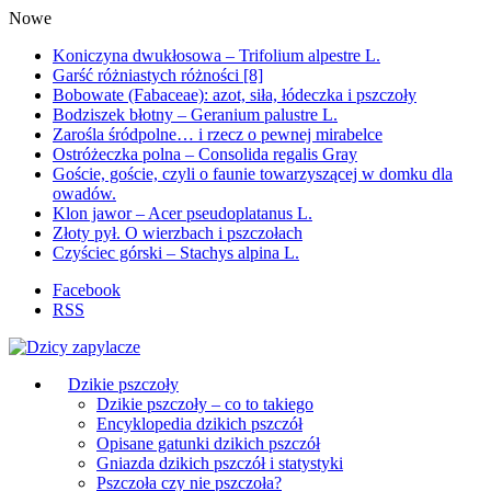
Nowe
Koniczyna dwukłosowa – Trifolium alpestre L.
Garść różniastych różności [8]
Bobowate (Fabaceae): azot, siła, łódeczka i pszczoły
Bodziszek błotny – Geranium palustre L.
Zarośla śródpolne… i rzecz o pewnej mirabelce
Ostróżeczka polna – Consolida regalis Gray
Goście, goście, czyli o faunie towarzyszącej w domku dla
owadów.
Klon jawor – Acer pseudoplatanus L.
Złoty pył. O wierzbach i pszczołach
Czyściec górski – Stachys alpina L.
Facebook
RSS
Dzikie pszczoły
Dzikie pszczoły – co to takiego
Encyklopedia dzikich pszczół
Opisane gatunki dzikich pszczół
Gniazda dzikich pszczół i statystyki
Pszczoła czy nie pszczoła?