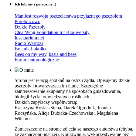
Ich lubimy i polecamy :)
Manifest rozwoju pszczelarstwa przyjaznego pszczołom
Porobnicowo
Dzikie Pszczoły
ClearWing Foundation for Biodiversity
Insektarium.net
Radio Warroza
Botanik i okolice
Bees on my way
,
kasia and bees
Forum entomologiczne
Strona jest relacją spotkań na ostrzu żądła. Opisujemy dzikie
pszczoły i towarzyszącą im faunę. Szczególne
zainteresowanie skupiamy na sposobach gniazdowania,
biologii życia, odwiedzanych roślinach.
Dzikich zapylaczy współtworzą:
Katarzyna Rosiak-Stepa, Darek Ogrodnik, Joanna
Roczyńska, Alicja Dubicka-Czechowska i Magdalena
Williams.
Zamieszczone na stronie zdjęcia są naszego autorstwa (chyba,
że zaznaczono inaczej). Kopiowanie, wykorzystywanie bez