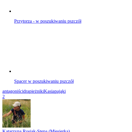
Przytorza - w poszukiwaniu pszczół
Spacer w poszukiwaniu pszczół
antagoniści
drapieżniki
Kasia
pająki
2
Katarzyna Rosiak-Stepa (Miesierka)