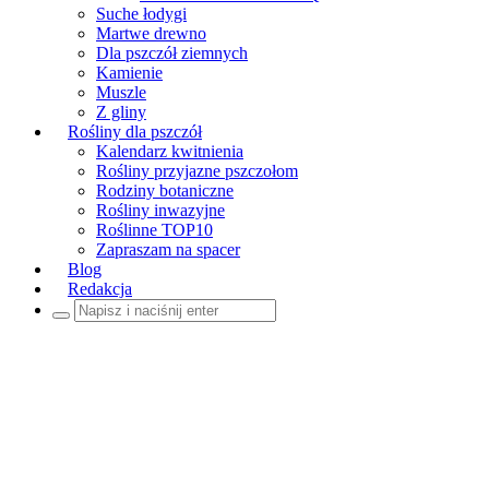
Suche łodygi
Martwe drewno
Dla pszczół ziemnych
Kamienie
Muszle
Z gliny
Rośliny dla pszczół
Kalendarz kwitnienia
Rośliny przyjazne pszczołom
Rodziny botaniczne
Rośliny inwazyjne
Roślinne TOP10
Zapraszam na spacer
Blog
Redakcja
Szukaj: