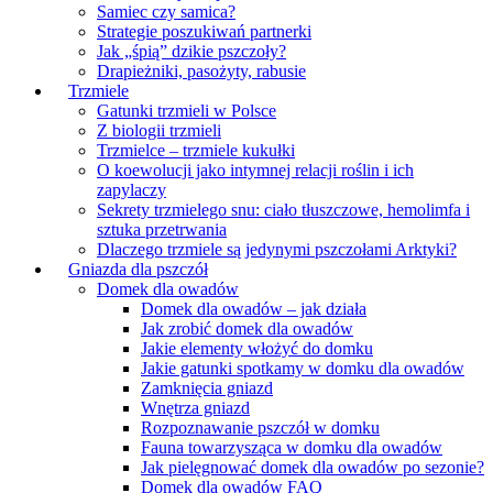
Samiec czy samica?
Strategie poszukiwań partnerki
Jak „śpią” dzikie pszczoły?
Drapieżniki, pasożyty, rabusie
Trzmiele
Gatunki trzmieli w Polsce
Z biologii trzmieli
Trzmielce – trzmiele kukułki
O koewolucji jako intymnej relacji roślin i ich
zapylaczy
Sekrety trzmielego snu: ciało tłuszczowe, hemolimfa i
sztuka przetrwania
Dlaczego trzmiele są jedynymi pszczołami Arktyki?
Gniazda dla pszczół
Domek dla owadów
Domek dla owadów – jak działa
Jak zrobić domek dla owadów
Jakie elementy włożyć do domku
Jakie gatunki spotkamy w domku dla owadów
Zamknięcia gniazd
Wnętrza gniazd
Rozpoznawanie pszczół w domku
Fauna towarzysząca w domku dla owadów
Jak pielęgnować domek dla owadów po sezonie?
Domek dla owadów FAQ