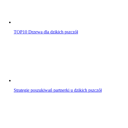
TOP10 Drzewa dla dzikich pszczół
Strategie poszukiwań partnerki u dzikich pszczół