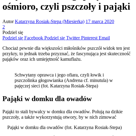
ośmioro, czyli pszczoły i pająki
Autor
Katarzyna Rosiak-Stepa (Miesierka)
17 marca 2020
2
Podziel się
Podziel się Facebook
Podziel się Twitter
Pinterest
Email
Chociaż pewnie dla większości miłośników pszczół widok ten jest
przykry, to jednak trzeba przyznać, że fascynująca jest skuteczność
pająków oraz ich umiejętność kamuflażu.
Schwytany oprawca i jego ofiara, czyli łowik i
pszczolinka głogowianka (Andrena cf. minutula) w
pajęczej sieci (fot. Katarzyna Rosiak-Stepa)
Pająki w domku dla owadów
Pająki to stali bywalcy w domku dla owadów. Polują na dzikie
pszczoły, a także wykorzystują otwory, by w nich zimować
Pająki w domku dla owadów (fot. Katarzyna Rosiak-Stepa)