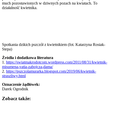
much pozostawionych w dziwnych pozach na kwiatach. To
działalność kwietnika.
Spotkania dzikich pszczół z kwietnikiem (fot. Katarzyna Rosiak-
Stepa)
Źródła i dodatkowa literatura
1.
https://swiatmakrodotcom.wordpress.com/2011/08/31/kwietnik-
misumena-vatia-zabojcza-dama/
2.
https://pszczolamurarka.blogspot.com/2019/06/kwietnik-
straszliwy.html
Oznaczenie żądłówek:
Darek Ogrodnik
Zobacz także: