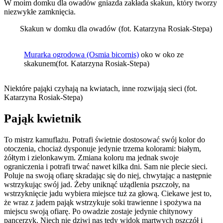
W moim domku dla owadów gniazda zakłada skakun, który tworzy
niezwykłe zamknięcia.
Skakun w domku dla owadów (fot. Katarzyna Rosiak-Stepa)
Murarka ogrodowa (Osmia bicornis)
oko w oko ze
skakunem(fot. Katarzyna Rosiak-Stepa)
Niektóre pająki czyhają na kwiatach, inne rozwijają sieci (fot.
Katarzyna Rosiak-Stepa)
Pająk kwietnik
To mistrz kamuflażu. Potrafi świetnie dostosować swój kolor do
otoczenia, chociaż dysponuje jedynie trzema kolorami: białym,
żółtym i zielonkawym. Zmiana koloru ma jednak swoje
ograniczenia i potrafi trwać nawet kilka dni. Sam nie plecie sieci.
Poluje na swoją ofiarę skradając się do niej, chwytając a następnie
wstrzykując swój jad. Żeby uniknąć użądlenia pszczoły, na
wstrzyknięcie jadu wybiera miejsce tuż za głową. Ciekawe jest to,
że wraz z jadem pająk wstrzykuje soki trawienne i spożywa na
miejscu swoją ofiarę. Po owadzie zostaje jedynie chitynowy
pancerzyk. Niech nie dziwi nas tedy widok martwych pszczół i