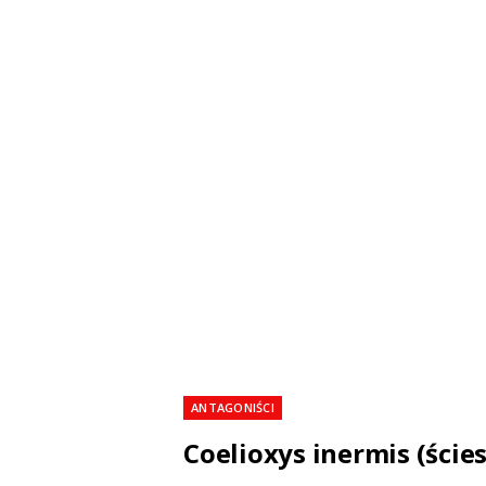
ANTAGONIŚCI
Coelioxys inermis (ście