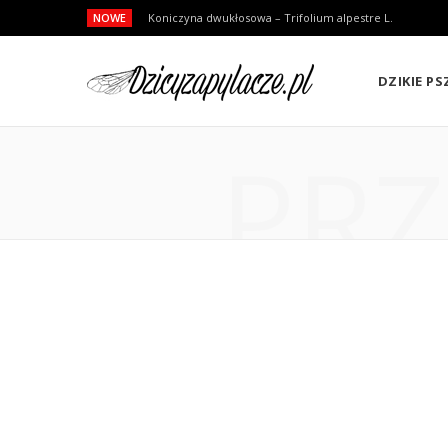
NOWE
Koniczyna dwukłosowa – Trifolium alpestre L.
DZIKIE P
PRZ