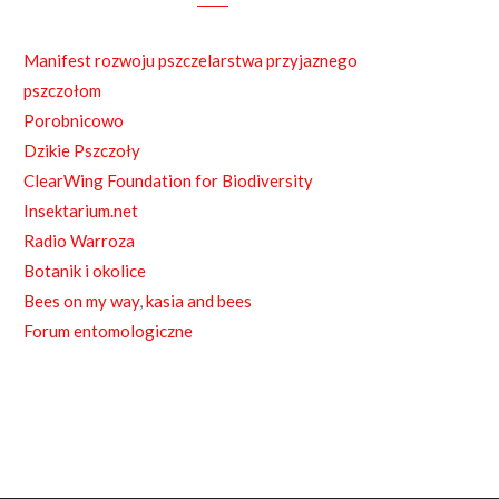
e
b
Manifest rozwoju pszczelarstwa przyjaznego
o
pszczołom
o
Porobnicowo
Dzikie Pszczoły
k
ClearWing Foundation for Biodiversity
Insektarium.net
Radio Warroza
Botanik i okolice
Bees on my way
,
kasia and bees
Forum entomologiczne