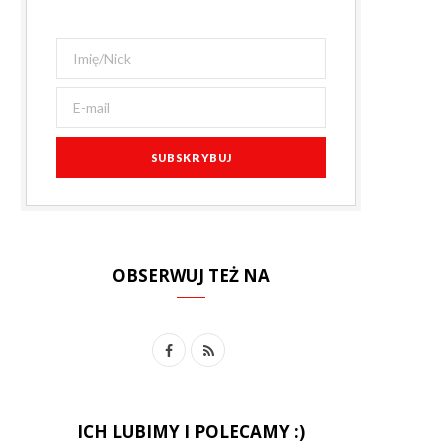
OBSERWUJ TEŻ NA
F
R
a
S
c
S
ICH LUBIMY I POLECAMY :)