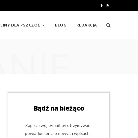
F
R
a
S
LINY DLA PSZCZÓŁ
BLOG
REDAKCJA
c
S
e
ANIE
b
o
o
k
Bądź na bieżąco
Zapisz swój e-mail, by otrzymywać
powiadomienia o nowych wpisach.