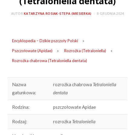
(Tetraloniella dentata)
AUTOR
KATARZYNA ROSIAK-STEPA (MIESIERKA)
8 GRUDNIA 2024
Encyklopedia – Dzikie pszczoły Polski
»
Pszczołowate (Apidae)
»
Rozrożka (Tetraloniella)
»
Rozrożka chabrowa (Tetraloniella dentata)
Nazwa
rozrożka chabrowa
Tetraloniella
gatunkowa:
dentata
Rodzina:
pszczołowate Apidae
Rodzaj:
rozrożka
Tetraloniella