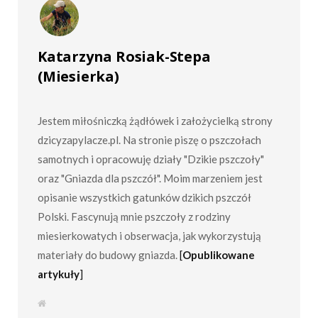
Katarzyna Rosiak-Stepa
(Miesierka)
Jestem miłośniczką żądłówek i założycielką strony
dzicyzapylacze.pl. Na stronie piszę o pszczołach
samotnych i opracowuję działy "Dzikie pszczoły"
oraz "Gniazda dla pszczół". Moim marzeniem jest
opisanie wszystkich gatunków dzikich pszczół
Polski. Fascynują mnie pszczoły z rodziny
miesierkowatych i obserwacja, jak wykorzystują
materiały do budowy gniazda.
[
Opublikowane
artykuły
]
S
t