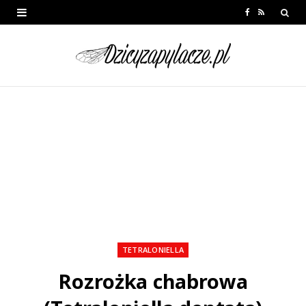
F
R
a
S
c
S
e
b
o
o
k
TETRALONIELLA
Rozrożka chabrowa