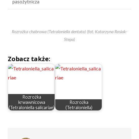
pasożytnicza
Rozrożka chabrowa (Tetraloniella dentata) (fot. Katarzyna Rosiak-
Stepa)
Zobacz także:
Rozrożka
krwawnicowa
Rozrożka
(Tetraloniella salicariae)
(Tetraloniella)