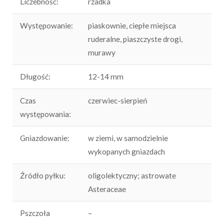
Liczebność:
rzadka
Występowanie:
piaskownie, ciepłe miejsca
ruderalne, piaszczyste drogi,
murawy
Długość:
12-14 mm
Czas
czerwiec-sierpień
występowania:
Gniazdowanie:
w ziemi, w samodzielnie
wykopanych gniazdach
Źródło pyłku:
oligolektyczny; astrowate
Asteraceae
Pszczoła
–