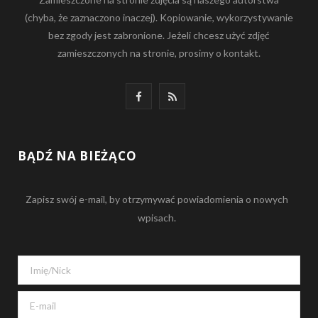
(chyba, że zaznaczono inaczej). Kopiowanie, wykorzystywanie
bez zgody jest zabronione. Jeżeli chcesz użyć zdjęć
zamieszczonych na stronie, prosimy o kontakt.
F
R
a
S
c
S
BĄDŹ NA BIEŻĄCO
e
Zapisz swój e-mail, by otrzymywać powiadomienia o nowych
b
wpisach.
o
o
k