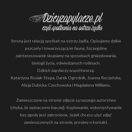
r
n
e
t
o
w
a
Strona jest relacją spotkań na ostrzu żądła. Opisujemy dzikie
pszczoły i towarzyszącą im faunę. Szczególne
zainteresowanie skupiamy na sposobach gniazdowania,
biologii życia, odwiedzanych roślinach.
Dzikich zapylaczy współtworzą:
Katarzyna Rosiak-Stepa, Darek Ogrodnik, Joanna Roczyńska,
Alicja Dubicka-Czechowska i Magdalena Williams.
Zamieszczone na stronie zdjęcia są naszego autorstwa
(chyba, że zaznaczono inaczej). Kopiowanie, wykorzystywanie
bez zgody jest zabronione. Jeżeli chcesz użyć zdjęć
zamieszczonych na stronie, prosimy o kontakt.