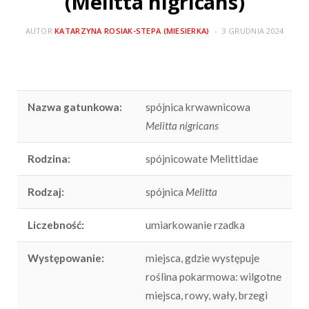
(Melitta nigricans)
AUTOR
KATARZYNA ROSIAK-STEPA (MIESIERKA)
3 GRUDNIA 2024
Nazwa gatunkowa:
spójnica krwawnicowa
Melitta nigricans
Rodzina:
spójnicowate Melittidae
Rodzaj:
spójnica
Melitta
Liczebność:
umiarkowanie rzadka
Występowanie:
miejsca, gdzie występuje
roślina pokarmowa: wilgotne
miejsca, rowy, wały, brzegi