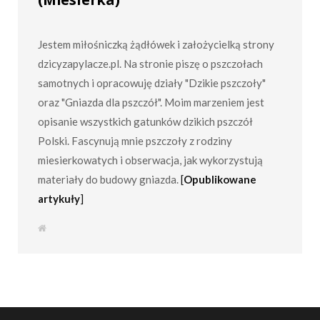
Jestem miłośniczką żądłówek i założycielką strony
dzicyzapylacze.pl. Na stronie piszę o pszczołach
samotnych i opracowuję działy "Dzikie pszczoły"
oraz "Gniazda dla pszczół". Moim marzeniem jest
opisanie wszystkich gatunków dzikich pszczół
Polski. Fascynują mnie pszczoły z rodziny
miesierkowatych i obserwacja, jak wykorzystują
materiały do budowy gniazda.
[
Opublikowane
artykuły
]
S
t
r
o
n
a
i
n
t
e