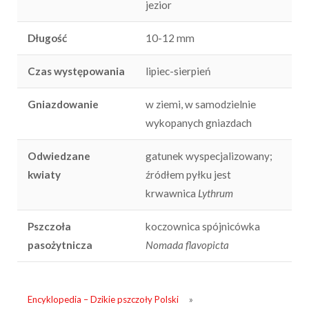
jezior
Długość
10-12 mm
Czas występowania
lipiec-sierpień
Gniazdowanie
w ziemi, w samodzielnie
wykopanych gniazdach
Odwiedzane
gatunek wyspecjalizowany;
kwiaty
źródłem pyłku jest
krwawnica
Lythrum
Pszczoła
koczownica spójnicówka
pasożytnicza
Nomada flavopicta
Encyklopedia – Dzikie pszczoły Polski
»