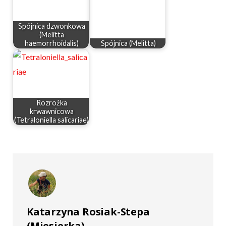
Spójnica dzwonkowa
(Melitta
haemorrhoidalis)
Spójnica (Melitta)
Rozrożka
krwawnicowa
(Tetraloniella salicariae)
Katarzyna Rosiak-Stepa
(Miesierka)