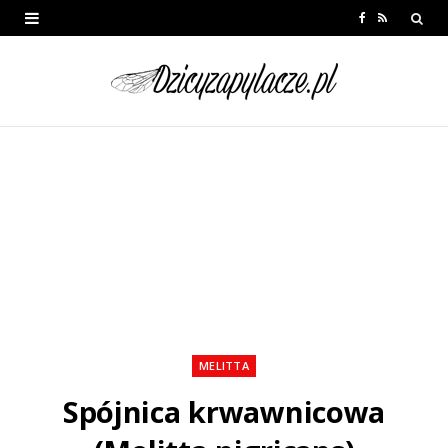
F
R
a
S
c
S
e
b
o
o
k
MELITTA
Spójnica krwawnicowa