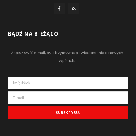
F
R
a
S
c
S
BĄDŹ NA BIEŻĄCO
e
Zapisz swój e-mail, by otrzymywać powiadomienia o nowych
b
wpisach.
o
o
k