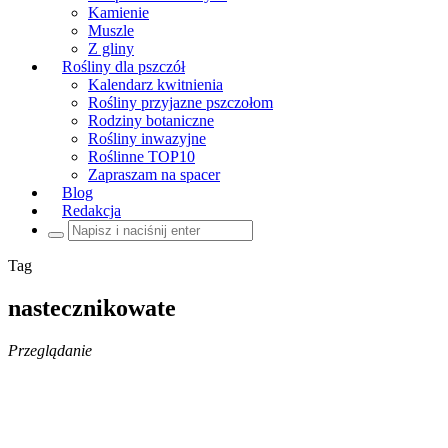
Kamienie
Muszle
Z gliny
Rośliny dla pszczół
Kalendarz kwitnienia
Rośliny przyjazne pszczołom
Rodziny botaniczne
Rośliny inwazyjne
Roślinne TOP10
Zapraszam na spacer
Blog
Redakcja
Szukaj:
Tag
nastecznikowate
Przeglądanie