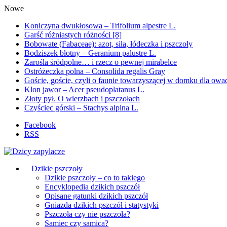
Nowe
Koniczyna dwukłosowa – Trifolium alpestre L.
Garść różniastych różności [8]
Bobowate (Fabaceae): azot, siła, łódeczka i pszczoły
Bodziszek błotny – Geranium palustre L.
Zarośla śródpolne… i rzecz o pewnej mirabelce
Ostróżeczka polna – Consolida regalis Gray
Goście, goście, czyli o faunie towarzyszącej w domku dla ow
Klon jawor – Acer pseudoplatanus L.
Złoty pył. O wierzbach i pszczołach
Czyściec górski – Stachys alpina L.
Facebook
RSS
Dzikie pszczoły
Dzikie pszczoły – co to takiego
Encyklopedia dzikich pszczół
Opisane gatunki dzikich pszczół
Gniazda dzikich pszczół i statystyki
Pszczoła czy nie pszczoła?
Samiec czy samica?