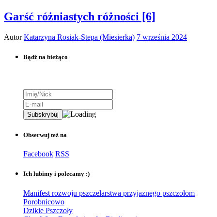
Garść różniastych różności [6]
Autor
Katarzyna Rosiak-Stepa (Miesierka)
7 września 2024
Bądź na bieżąco
Obserwuj też na
Facebook
RSS
Ich lubimy i polecamy :)
Manifest rozwoju pszczelarstwa przyjaznego pszczołom
Porobnicowo
Dzikie Pszczoły