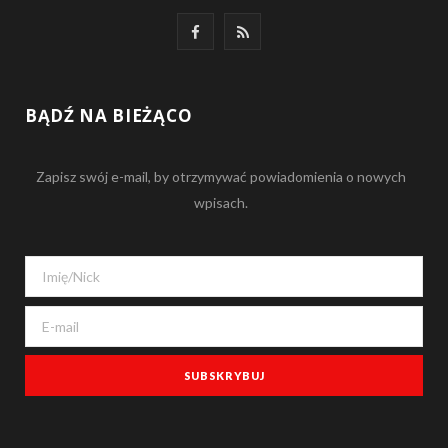
F
R
a
S
c
S
BĄDŹ NA BIEŻĄCO
e
Zapisz swój e-mail, by otrzymywać powiadomienia o nowych
b
wpisach.
o
o
k