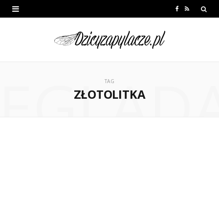
F
R
a
S
c
S
e
EGLĄD
b
TAG
ZŁOTOLITKA
o
o
k