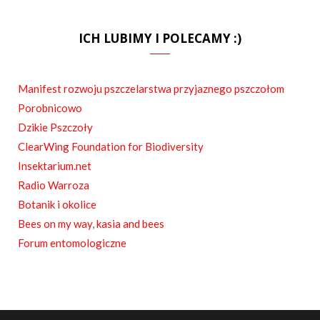
a
S
c
S
ICH LUBIMY I POLECAMY :)
e
b
Manifest rozwoju pszczelarstwa przyjaznego pszczołom
o
Porobnicowo
o
Dzikie Pszczoły
ClearWing Foundation for Biodiversity
k
Insektarium.net
Radio Warroza
Botanik i okolice
Bees on my way
,
kasia and bees
Forum entomologiczne