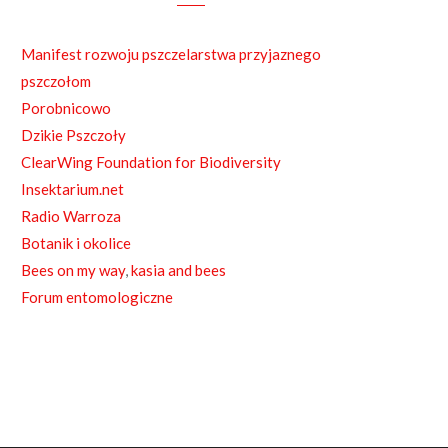
e
b
Manifest rozwoju pszczelarstwa przyjaznego
o
pszczołom
o
Porobnicowo
Dzikie Pszczoły
k
ClearWing Foundation for Biodiversity
Insektarium.net
Radio Warroza
Botanik i okolice
Bees on my way
,
kasia and bees
Forum entomologiczne