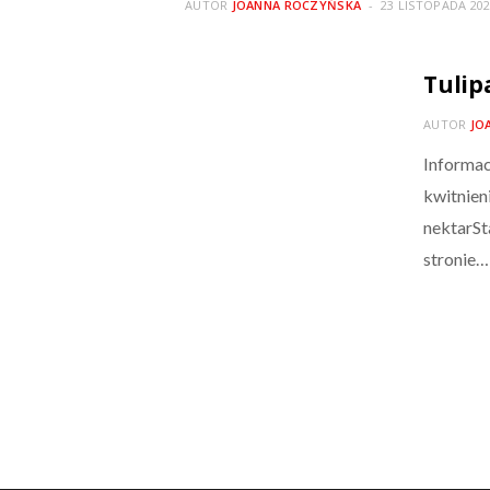
AUTOR
JOANNA ROCZYŃSKA
23 LISTOPADA 20
Tulipa
AUTOR
JO
Informac
kwitnien
nektarSt
stronie…