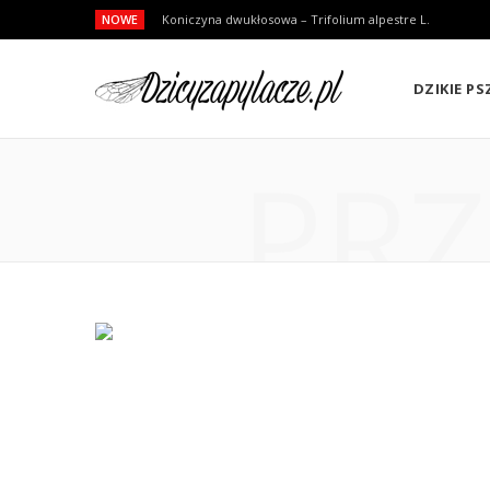
NOWE
Koniczyna dwukłosowa – Trifolium alpestre L.
DZIKIE P
PRZ