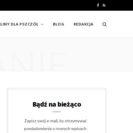
F
R
a
S
LINY DLA PSZCZÓŁ
BLOG
REDAKCJA
c
S
e
ANIE
b
o
o
k
Bądź na bieżąco
Zapisz swój e-mail, by otrzymywać
powiadomienia o nowych wpisach.