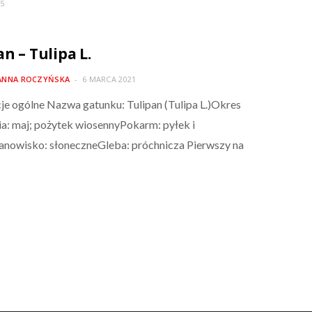
25
n – Tulipa L.
ANNA ROCZYŃSKA
6 MARCA 2021
je ogólne Nazwa gatunku: Tulipan (Tulipa L.)Okres
ia: maj; pożytek wiosennyPokarm: pyłek i
anowisko: słoneczneGleba: próchnicza Pierwszy na