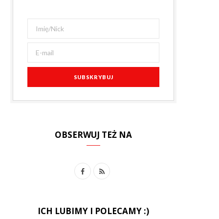
OBSERWUJ TEŻ NA
F
R
a
S
c
S
ICH LUBIMY I POLECAMY :)