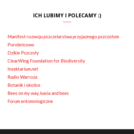
a
S
c
S
ICH LUBIMY I POLECAMY :)
e
b
Manifest rozwoju pszczelarstwa przyjaznego pszczołom
o
Porobnicowo
o
Dzikie Pszczoły
ClearWing Foundation for Biodiversity
k
Insektarium.net
Radio Warroza
Botanik i okolice
Bees on my way
,
kasia and bees
Forum entomologiczne