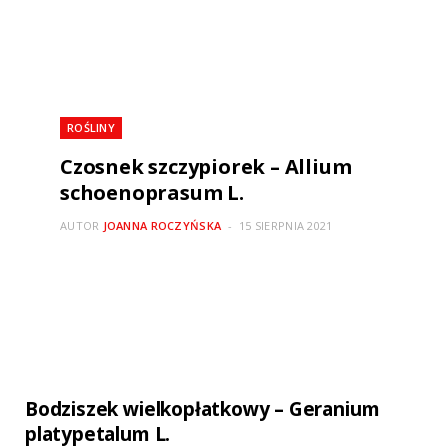
ROŚLINY
Czosnek szczypiorek – Allium
schoenoprasum L.
AUTOR
JOANNA ROCZYŃSKA
15 SIERPNIA 2021
Bodziszek wielkopłatkowy – Geranium
platypetalum L.