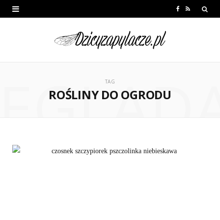
F
R
a
S
c
S
e
EGLĄD
b
TAG
ROŚLINY DO OGRODU
o
o
k