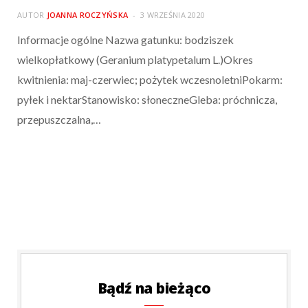
AUTOR
JOANNA ROCZYŃSKA
3 WRZEŚNIA 2020
Informacje ogólne Nazwa gatunku: bodziszek
wielkopłatkowy (Geranium platypetalum L.)Okres
kwitnienia: maj-czerwiec; pożytek wczesnoletniPokarm:
pyłek i nektarStanowisko: słoneczneGleba: próchnicza,
przepuszczalna,…
Bądź na bieżąco