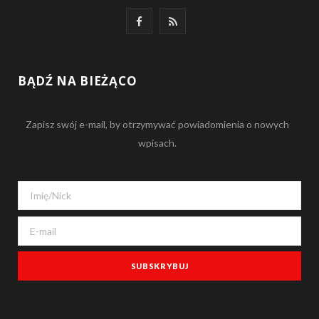
F
R
a
S
c
S
BĄDŹ NA BIEŻĄCO
e
Zapisz swój e-mail, by otrzymywać powiadomienia o nowych
b
wpisach.
o
o
k