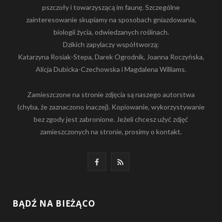
pszczoły i towarzyszącą im faunę. Szczególne
zainteresowanie skupiamy na sposobach gniazdowania,
biologii życia, odwiedzanych roślinach.
Dzikich zapylaczy współtworzą:
Katarzyna Rosiak-Stepa, Darek Ogrodnik, Joanna Roczyńska,
Alicja Dubicka-Czechowska i Magdalena Williams.
Zamieszczone na stronie zdjęcia są naszego autorstwa
(chyba, że zaznaczono inaczej). Kopiowanie, wykorzystywanie
bez zgody jest zabronione. Jeżeli chcesz użyć zdjęć
zamieszczonych na stronie, prosimy o kontakt.
F
R
a
S
c
S
BĄDŹ NA BIEŻĄCO
e