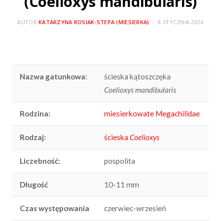
(Coelioxys mandibularis)
AUTOR
KATARZYNA ROSIAK-STEPA (MIESIERKA)
8 STYCZNIA 2024
Nazwa gatunkowa
:
ścieska kątoszczęka
Coelioxys mandibularis
Rodzina:
miesierkowate Megachilidae
Rodzaj:
ścieska
Coelioxys
Liczebność:
pospolita
Długość
10-11 mm
Czas występowania
czerwiec-wrzesień