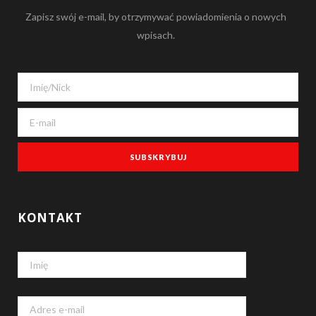
Zapisz swój e-mail, by otrzymywać powiadomienia o nowych
b
wpisach.
o
o
k
KONTAKT