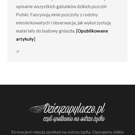
opisanie wszystkich gatunków dzikich pszczół
Polski. Fascynują mnie pszczoły z rodziny
miesierkowatych i obserwacja, jak wykorzystują
materiały do budowy gniazda.
[
Opublikowane
artykuły
]
S
t
r
o
n
a
i
n
t
e
r
n
e
t
o
w
a
Strona jest relacją spotkań na ostrzu żądła. Opisujemy dzikie