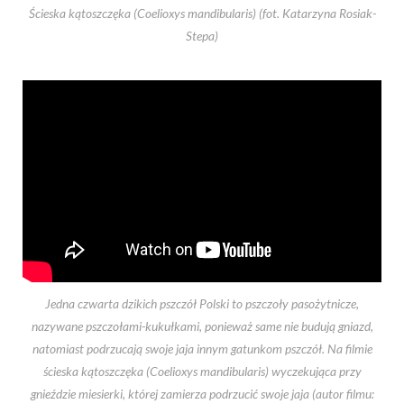
Ścieska kątoszczęka (Coelioxys mandibularis) (fot. Katarzyna Rosiak-
Stepa)
Jedna czwarta dzikich pszczół Polski to pszczoły pasożytnicze,
nazywane pszczołami-kukułkami, ponieważ same nie budują gniazd,
natomiast podrzucają swoje jaja innym gatunkom pszczół. Na filmie
ścieska kątoszczęka (Coelioxys mandibularis) wyczekująca przy
gnieździe miesierki, której zamierza podrzucić swoje jaja (autor filmu: