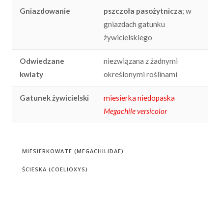
Gniazdowanie
pszczoła pasożytnicza
; w
gniazdach gatunku
żywicielskiego
Odwiedzane
niezwiązana z żadnymi
kwiaty
określonymi roślinami
Gatunek żywicielski
miesierka niedopaska
Megachile versicolor
MIESIERKOWATE (MEGACHILIDAE)
ŚCIESKA (COELIOXYS)