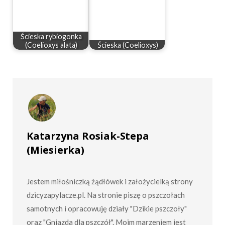
Ścieska rybiogonka
(Coelioxys alata)
Ścieska (Coelioxys)
Katarzyna Rosiak-Stepa
(Miesierka)
Jestem miłośniczką żądłówek i założycielką strony
dzicyzapylacze.pl. Na stronie piszę o pszczołach
samotnych i opracowuję działy "Dzikie pszczoły"
oraz "Gniazda dla pszczół". Moim marzeniem jest