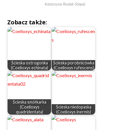
Katarzyna Rosiak-Stepa)
Zobacz także:
Ścieska ostrogonka
Ścieska porobnicówka
(Coelioxys echinata)
(Coelioxys rufescens)
Ścieska smółkarka
(Coelioxys
Ścieska niedopaska
quadridentata)
(Coelioxys inermis)