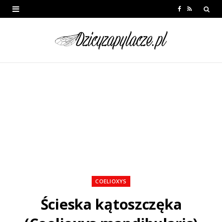
F
R
a
S
c
S
e
b
o
o
k
COELIOXYS
Ścieska kątoszczęka