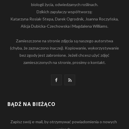
biologii życia, odwiedzanych roślinach.
Dzikich zapylaczy współtworzą:
Katarzyna Rosiak-Stepa, Darek Ogrodnik, Joanna Roczyńska,
Alicja Dubicka-Czechowska i Magdalena Williams.
Zamieszczone na stronie zdjęcia są naszego autorstwa
(chyba, że zaznaczono inaczej). Kopiowanie, wykorzystywanie
bez zgody jest zabronione. Jeżeli chcesz użyć zdjęć
zamieszczonych na stronie, prosimy o kontakt.
F
R
a
S
c
S
BĄDŹ NA BIEŻĄCO
e
Zapisz swój e-mail, by otrzymywać powiadomienia o nowych
b