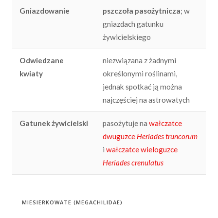
Gniazdowanie
pszczoła pasożytnicza
; w
gniazdach gatunku
żywicielskiego
Odwiedzane
niezwiązana z żadnymi
kwiaty
określonymi roślinami,
jednak spotkać ją można
najczęściej na astrowatych
Gatunek żywicielski
pasożytuje na
wałczatce
dwuguzce
Heriades truncorum
i
wałczatce wieloguzce
Heriades crenulatus
MIESIERKOWATE (MEGACHILIDAE)