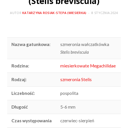
(Stelis breviscula)
AUTOR
KATARZYNA ROSIAK-STEPA (MIESIERKA)
8 STYCZNIA 2024
Nazwa gatunkowa
:
szmeronia wałczatkówka
Stelis breviscula
Rodzina:
miesierkowate Megachilidae
Rodzaj:
szmeronia Stelis
Liczebność:
pospolita
Długość
5-6 mm
Czas występowania
czerwiec-sierpień