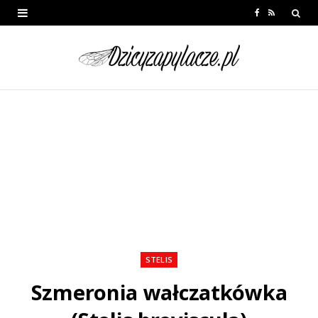
F
R
a
S
c
S
e
b
o
o
k
STELIS
Szmeronia wałczatkówka