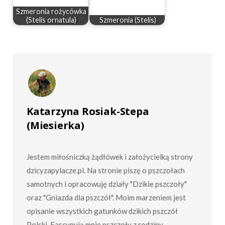
Szmeronia rożycówka
(Stelis ornatula)
Szmeronia (Stelis)
Katarzyna Rosiak-Stepa
(Miesierka)
Jestem miłośniczką żądłówek i założycielką strony
dzicyzapylacze.pl. Na stronie piszę o pszczołach
samotnych i opracowuję działy "Dzikie pszczoły"
oraz "Gniazda dla pszczół". Moim marzeniem jest
opisanie wszystkich gatunków dzikich pszczół
Polski. Fascynują mnie pszczoły z rodziny