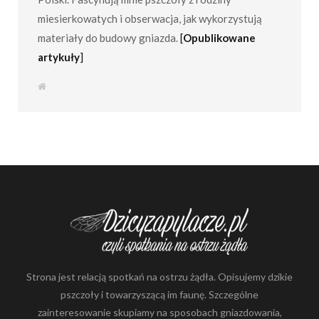
miesierkowatych i obserwacja, jak wykorzystują
materiały do budowy gniazda.
[
Opublikowane
artykuły
]
S
t
r
o
n
a
i
n
t
e
r
n
e
t
o
w
a
Strona jest relacją spotkań na ostrzu żądła. Opisujemy dzikie
pszczoły i towarzyszącą im faunę. Szczególne
zainteresowanie skupiamy na sposobach gniazdowania,