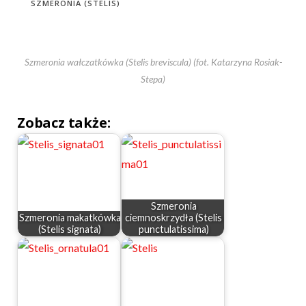
SZMERONIA (STELIS)
Szmeronia wałczatkówka (Stelis breviscula) (fot. Katarzyna Rosiak-
Stepa)
Zobacz także:
Szmeronia
Szmeronia makatkówka
ciemnoskrzydła (Stelis
(Stelis signata)
punctulatissima)