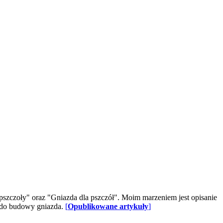
 pszczoły" oraz "Gniazda dla pszczół". Moim marzeniem jest opisanie
y do budowy gniazda.
[
Opublikowane artykuły
]