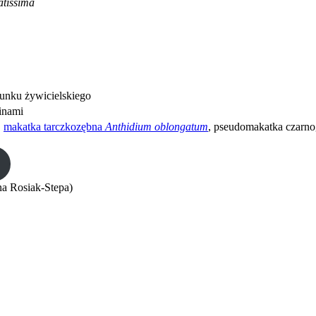
atissima
tunku żywicielskiego
inami
,
makatka tarczkozębna
Anthidium oblongatum
, pseudomakatka czarno
na Rosiak-Stepa)