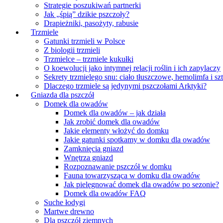
Strategie poszukiwań partnerki
Jak „śpią” dzikie pszczoły?
Drapieżniki, pasożyty, rabusie
Trzmiele
Gatunki trzmieli w Polsce
Z biologii trzmieli
Trzmielce – trzmiele kukułki
O koewolucji jako intymnej relacji roślin i ich zapylaczy
Sekrety trzmielego snu: ciało tłuszczowe, hemolimfa i sz
Dlaczego trzmiele są jedynymi pszczołami Arktyki?
Gniazda dla pszczół
Domek dla owadów
Domek dla owadów – jak działa
Jak zrobić domek dla owadów
Jakie elementy włożyć do domku
Jakie gatunki spotkamy w domku dla owadów
Zamknięcia gniazd
Wnętrza gniazd
Rozpoznawanie pszczół w domku
Fauna towarzysząca w domku dla owadów
Jak pielęgnować domek dla owadów po sezonie?
Domek dla owadów FAQ
Suche łodygi
Martwe drewno
Dla pszczół ziemnych