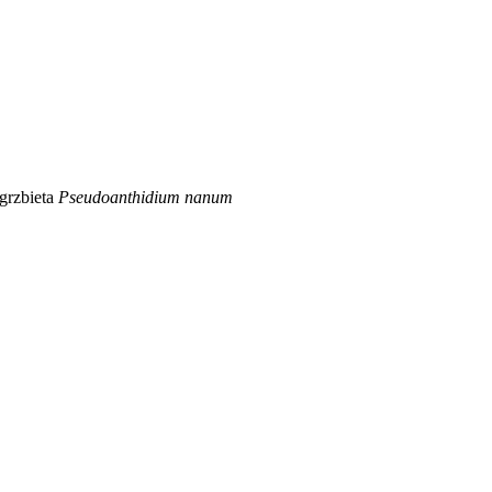
grzbieta
Pseudoanthidium nanum