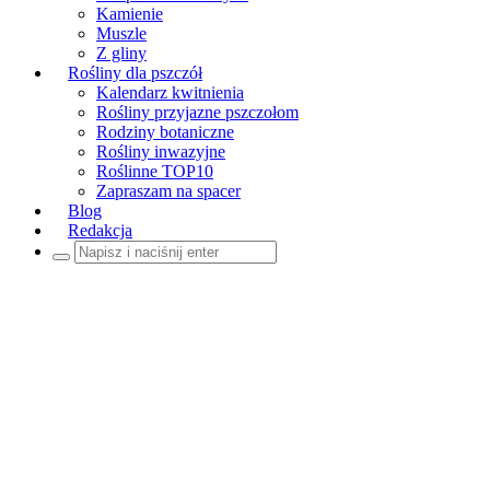
Kamienie
Muszle
Z gliny
Rośliny dla pszczół
Kalendarz kwitnienia
Rośliny przyjazne pszczołom
Rodziny botaniczne
Rośliny inwazyjne
Roślinne TOP10
Zapraszam na spacer
Blog
Redakcja
Szukaj: