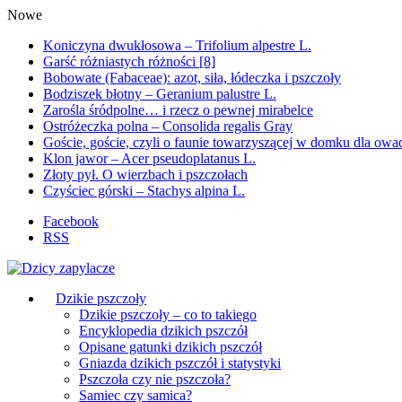
Nowe
Koniczyna dwukłosowa – Trifolium alpestre L.
Garść różniastych różności [8]
Bobowate (Fabaceae): azot, siła, łódeczka i pszczoły
Bodziszek błotny – Geranium palustre L.
Zarośla śródpolne… i rzecz o pewnej mirabelce
Ostróżeczka polna – Consolida regalis Gray
Goście, goście, czyli o faunie towarzyszącej w domku dla ow
Klon jawor – Acer pseudoplatanus L.
Złoty pył. O wierzbach i pszczołach
Czyściec górski – Stachys alpina L.
Facebook
RSS
Dzikie pszczoły
Dzikie pszczoły – co to takiego
Encyklopedia dzikich pszczół
Opisane gatunki dzikich pszczół
Gniazda dzikich pszczół i statystyki
Pszczoła czy nie pszczoła?
Samiec czy samica?