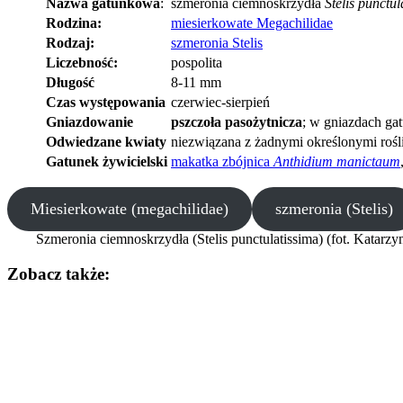
Nazwa gatunkowa
:
szmeronia ciemnoskrzydła
Stelis punctul
Rodzina:
miesierkowate Megachilidae
Rodzaj:
szmeronia Stelis
Liczebność:
pospolita
Długość
8-11 mm
Czas występowania
czerwiec-sierpień
Gniazdowanie
pszczoła pasożytnicza
; w gniazdach ga
Odwiedzane kwiaty
niezwiązana z żadnymi określonymi rośl
Gatunek żywicielski
makatka zbójnica
Anthidium manictaum
Miesierkowate (megachilidae)
szmeronia (Stelis)
Szmeronia ciemnoskrzydła (Stelis punctulatissima) (fot. Katarzy
Zobacz także: