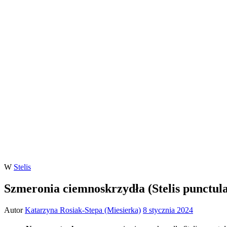
W
Stelis
Szmeronia ciemnoskrzydła (Stelis punctula
Autor
Katarzyna Rosiak-Stepa (Miesierka)
8 stycznia 2024