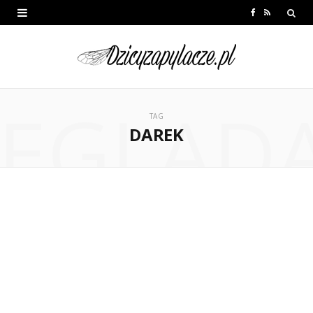
F
R
a
S
c
S
e
EGLĄD
b
TAG
DAREK
o
o
k