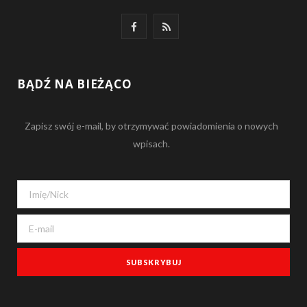
F
R
a
S
c
S
BĄDŹ NA BIEŻĄCO
e
Zapisz swój e-mail, by otrzymywać powiadomienia o nowych
b
wpisach.
o
o
k