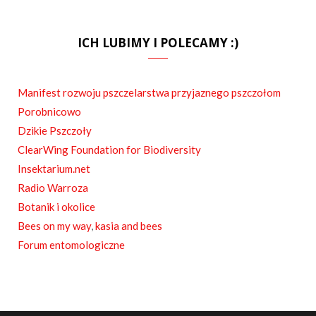
a
S
c
S
ICH LUBIMY I POLECAMY :)
e
b
Manifest rozwoju pszczelarstwa przyjaznego pszczołom
o
Porobnicowo
o
Dzikie Pszczoły
ClearWing Foundation for Biodiversity
k
Insektarium.net
Radio Warroza
Botanik i okolice
Bees on my way
,
kasia and bees
Forum entomologiczne