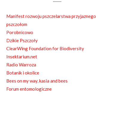
e
b
Manifest rozwoju pszczelarstwa przyjaznego
o
pszczołom
o
Porobnicowo
Dzikie Pszczoły
k
ClearWing Foundation for Biodiversity
Insektarium.net
Radio Warroza
Botanik i okolice
Bees on my way
,
kasia and bees
Forum entomologiczne