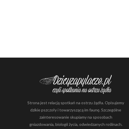
Strona jest relacją spotkań na ostrzu żądła. Opisujemy
dzikie pszczoły i towarzyszącą im faunę. Szczególne
zainteresowanie skupiamy na sposobach
gniazdowania, biologii życia, odwiedzanych roślinach.