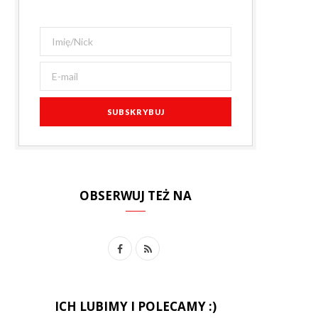
OBSERWUJ TEŻ NA
F
R
a
S
c
S
ICH LUBIMY I POLECAMY :)