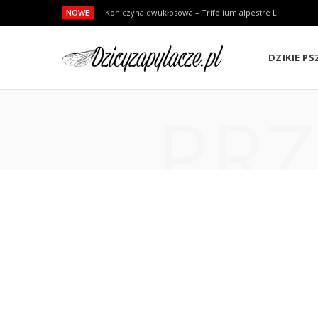
NOWE
Koniczyna dwukłosowa – Trifolium alpestre L.
DZIKIE P
PRZ