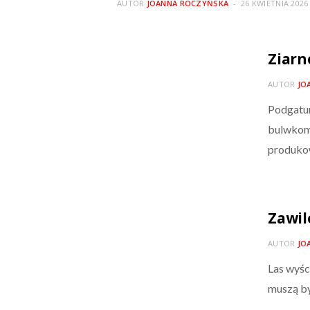
AUTOR
JOANNA ROCZYŃSKA
26 KWIETNIA 2026
Ziarn
AUTOR
JO
Podgatun
bulwkom,
produko
Zawil
AUTOR
JO
Las wyśc
muszą by