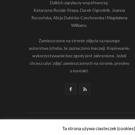
Dzikich zapylaczy współtworzą:
Katarzyna Rosiak-Stepa, Darek Ogrodnik, Joanna
Roczyńska, Alicja Dubicka-Czechowska i Magdalena
Williams.
Zamieszczone na stronie zdjęcia są naszego
autorstwa (chyba, że zaznaczono inaczej). Kopiowanie,
wykorzystywanie bez zgody jest zabronione. Jeżeli
chcesz użyć zdjęć zamieszczonych na stronie, prosimy
o kontakt.
F
R
a
S
c
S
e
© 2019-2025 dzicyzapylacze.pl
Ta strona używa ciasteczek (cookies
b