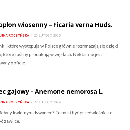
opłon wiosenny – Ficaria verna Huds.
ANNA ROCZYŃSKA
23 LUTEGO 2025
ki, które występują w Polsce głównie rozmnażają się dzięki
 które rośliny produkują w węzłach. Nektar nie jest
wany obficie
ec gajowy – Anemone nemorosa L.
ANNA ROCZYŃSKA
22 LUTEGO 2024
iełany kwietnym dywanem? To musi być przedwiośnie, to
ć zawilce.