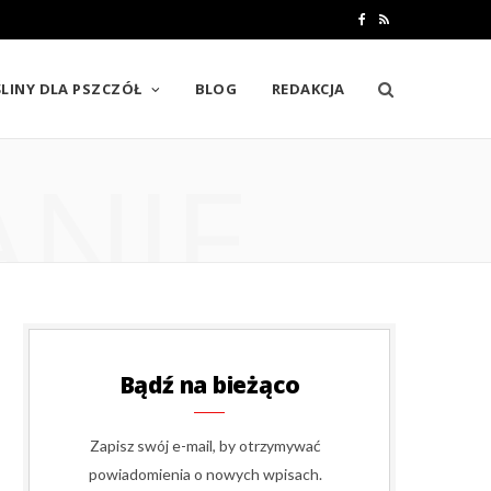
F
R
a
S
LINY DLA PSZCZÓŁ
BLOG
REDAKCJA
c
S
e
ANIE
b
o
o
k
Bądź na bieżąco
Zapisz swój e-mail, by otrzymywać
powiadomienia o nowych wpisach.