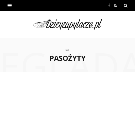
F
R
a
S
c
S
e
EGLĄD
b
TAG
PASOŻYTY
o
o
k