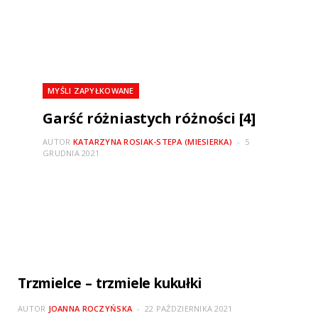
MYŚLI ZAPYŁKOWANE
Garść różniastych różności [4]
AUTOR
KATARZYNA ROSIAK-STEPA (MIESIERKA)
5
GRUDNIA 2021
Trzmielce – trzmiele kukułki
AUTOR
JOANNA ROCZYŃSKA
22 PAŹDZIERNIKA 2021