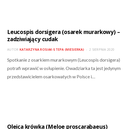
Leucospis dorsigera (osarek murarkowy) –
zadziwiający cudak
AUTOR
KATARZYNA ROSIAK-STEPA (MIESIERKA)
2 SIERPNIA 2020
Spotkanie z osarkiem murarkowym (Leucospis dorsigera)
potrafi wprawić w osłupienie. Owadziarka ta jest jedynym
przedstawicielem osarkowatych w Polsce i…
Oleica krówka (Meloe proscarabaeus)