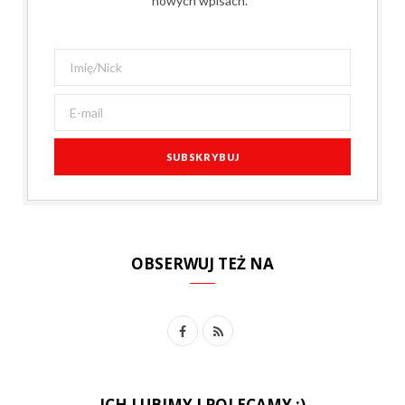
nowych wpisach.
OBSERWUJ TEŻ NA
F
R
a
S
c
S
ICH LUBIMY I POLECAMY :)