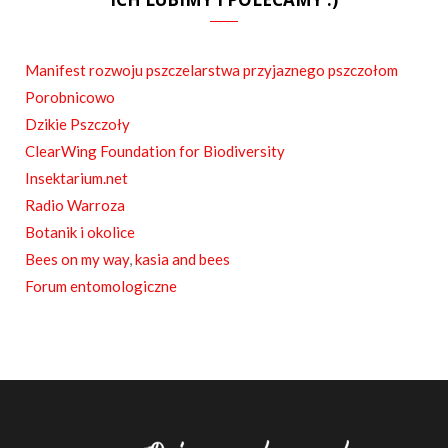
e
b
Manifest rozwoju pszczelarstwa przyjaznego pszczołom
o
Porobnicowo
o
Dzikie Pszczoły
ClearWing Foundation for Biodiversity
k
Insektarium.net
Radio Warroza
Botanik i okolice
Bees on my way
,
kasia and bees
Forum entomologiczne