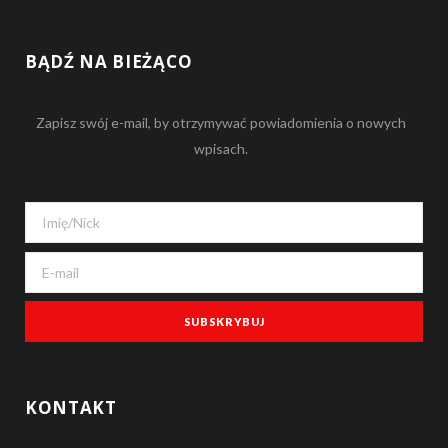
a
S
c
S
BĄDŹ NA BIEŻĄCO
e
Zapisz swój e-mail, by otrzymywać powiadomienia o nowych
b
wpisach.
o
o
k
KONTAKT