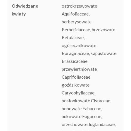
Odwiedzane
ostrokrzewowate
kwiaty
Aquifoliaceae,
berberysowate
Berberidaceae, brzozowate
Betulaceae,
ogórecznikowate
Boraginaceae, kapustowate
Brassicaceae,
przewiertniowate
Caprifoliaceae,
goździkowate
Caryophyllaceae,
posłonkowate Cistaceae,
bobowate Fabaceae,
bukowate Fagaceae,
orzechowate Juglandaceae,