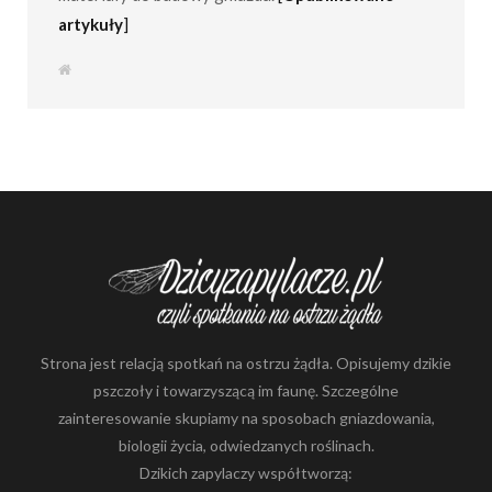
artykuły
]
S
t
r
o
n
a
i
n
t
e
r
n
e
t
o
w
a
Strona jest relacją spotkań na ostrzu żądła. Opisujemy dzikie
pszczoły i towarzyszącą im faunę. Szczególne
zainteresowanie skupiamy na sposobach gniazdowania,
biologii życia, odwiedzanych roślinach.
Dzikich zapylaczy współtworzą: