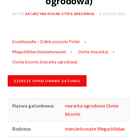
ogrodowa)
AUTOR
KATARZYNA ROSIAK-STEPA (MIESIERKA)
8 LUTEGO 2023
Encyklopedia – Dzikie pszczoły Polski
»
Megachilidae (miesierkowate)
»
Osmia (murarka)
»
Osmia bicornis (murarka ogrodowa)
SZERSZE OPRACOWANIE GATUNKU
Nazwa gatunkowa:
murarka ogrodowa
Osmia
bicornis
Rodzina:
miesierkowate Megachilidae