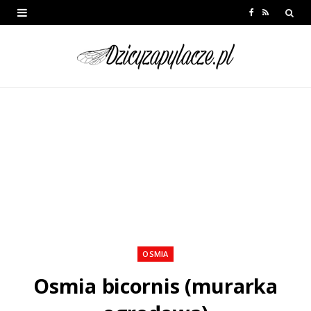
F
R
a
S
c
S
e
b
o
o
k
OSMIA
Osmia bicornis (murarka