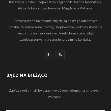
Katarzyna Rosiak-Stepa, Darek Ogrodnik, Joanna Roczyńska,
Alicja Dubicka-Czechowska i Magdalena Williams.
Zamieszczone na stronie zdjęcia są naszego autorstwa
(chyba, że zaznaczono inaczej). Kopiowanie, wykorzystywanie
bez zgody jest zabronione. Jeżeli chcesz użyć zdjęć
zamieszczonych na stronie, prosimy o kontakt.
F
R
a
S
c
S
BĄDŹ NA BIEŻĄCO
e
Zapisz swój e-mail, by otrzymywać powiadomienia o nowych
b
wpisach.
o
o