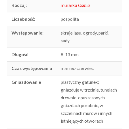
Rodzaj:
murarka
Osmia
Liczebność:
pospolita
Występowanie:
skraje lasu, ogrody, parki,
sady
Długość
8-13 mm
Czas występowania
marzec-czerwiec
Gniazdowanie
plastyczny gatunek;
gniazduje w trzcinie, tunelach
drewnie, opuszczonych
gniazdach porobnic, w
szczelinach murów i innych
istniejących otworach