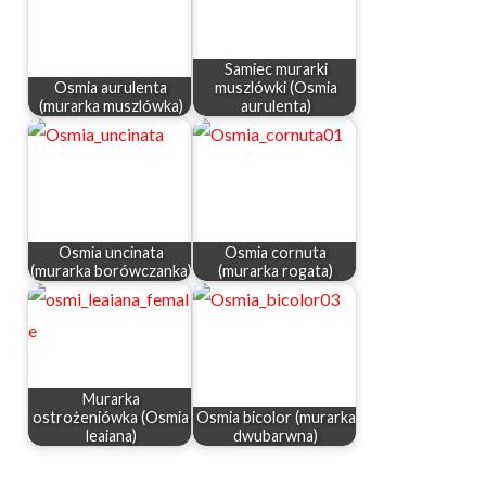
Samiec murarki
Osmia aurulenta
muszlówki (Osmia
(murarka muszlówka)
aurulenta)
Osmia uncinata
Osmia cornuta
(murarka borówczanka)
(murarka rogata)
Murarka
ostrożeniówka (Osmia
Osmia bicolor (murarka
leaiana)
dwubarwna)