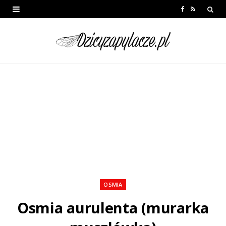
F
R
a
S
c
S
e
b
o
o
k
OSMIA
Osmia aurulenta (murarka