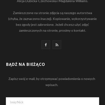
Alicja Dubicka-Czechowska i Magdalena Williams.
Zamieszczone na stronie zdjęcia są naszego autorstwa
(chyba, że zaznaczono inaczej). Kopiowanie, wykorzystywanie
bez zgody jest zabronione. Jeżeli chcesz użyć zdjęć
zamieszczonych na stronie, prosimy o kontakt.
F
R
a
S
c
S
BĄDŹ NA BIEŻĄCO
e
Zapisz swój e-mail, by otrzymywać powiadomienia o nowych
b
wpisach.
o
o