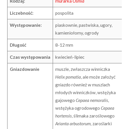
Rodzaj:
murarka
Osmia
Liczebność:
pospolita
Występowanie:
piaskownie, pastwiska, ugory,
kamieniołomy, ogrody
Długość
8-12 mm
Czas występowania
kwiecień-lipiec
Gniazdowanie
muszle, zwłaszcza winniczka
Helix pomatia
, ale może założyć
gniazdo również w muszlach
młodych winniczków, wstężyka
gajowego
Cepaea nemoralis
,
wstężyka ogrodowego
Cepaea
hortensis
, ślimaka zaroślowego
Arianta arbustorum,
zaroślarki