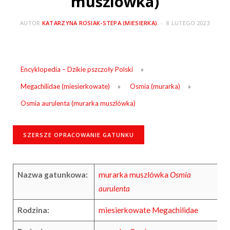
muszlówka)
AUTOR
KATARZYNA ROSIAK-STEPA (MIESIERKA)
8 LUTEGO 2023
Encyklopedia – Dzikie pszczoły Polski
»
Megachilidae (miesierkowate)
»
Osmia (murarka)
»
Osmia aurulenta (murarka muszlówka)
SZERSZE OPRACOWANIE GATUNKU
Nazwa gatunkowa:
murarka muszlówka
Osmia
aurulenta
Rodzina:
miesierkowate Megachilidae