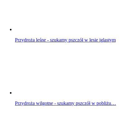
Przydroża leśne - szukamy pszczół w lesie iglastym
Przydroża wilgotne - szukamy pszczół w pobliżu…