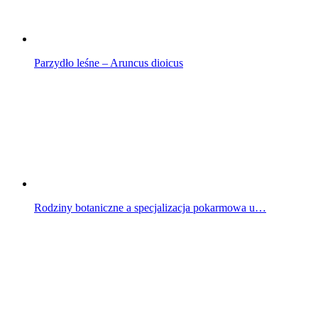
Parzydło leśne – Aruncus dioicus
Rodziny botaniczne a specjalizacja pokarmowa u…