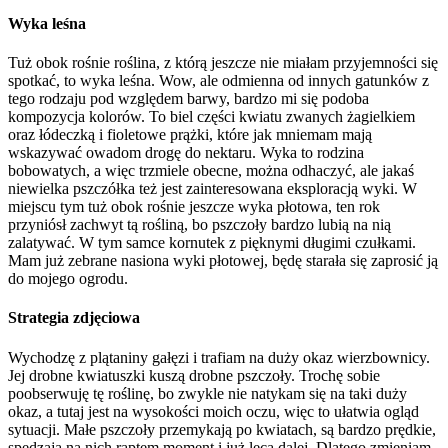
Wyka leśna
Tuż obok rośnie roślina, z którą jeszcze nie miałam przyjemności się
spotkać, to wyka leśna. Wow, ale odmienna od innych gatunków z
tego rodzaju pod względem barwy, bardzo mi się podoba
kompozycja kolorów. To biel części kwiatu zwanych żagielkiem
oraz łódeczką i fioletowe prążki, które jak mniemam mają
wskazywać owadom drogę do nektaru. Wyka to rodzina
bobowatych, a więc trzmiele obecne, można odhaczyć, ale jakaś
niewielka pszczółka też jest zainteresowana eksploracją wyki. W
miejscu tym tuż obok rośnie jeszcze wyka płotowa, ten rok
przyniósł zachwyt tą rośliną, bo pszczoły bardzo lubią na nią
zalatywać. W tym samce kornutek z pięknymi długimi czułkami.
Mam już zebrane nasiona wyki płotowej, będę starała się zaprosić ją
do mojego ogrodu.
Strategia zdjęciowa
Wychodzę z plątaniny gałęzi i trafiam na duży okaz wierzbownicy.
Jej drobne kwiatuszki kuszą drobne pszczoły. Trochę sobie
poobserwuję tę roślinę, bo zwykle nie natykam się na taki duży
okaz, a tutaj jest na wysokości moich oczu, więc to ułatwia ogląd
sytuacji. Małe pszczoły przemykają po kwiatach, są bardzo prędkie,
spędzają na nich raptem moment i już lecą dalej. Dlatego zmieniam