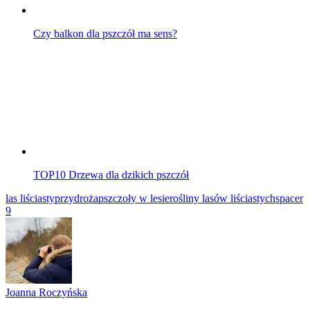
Czy balkon dla pszczół ma sens?
TOP10 Drzewa dla dzikich pszczół
las liściasty
przydroża
pszczoły w lesie
rośliny lasów liściastych
spacer
9
Joanna Roczyńska