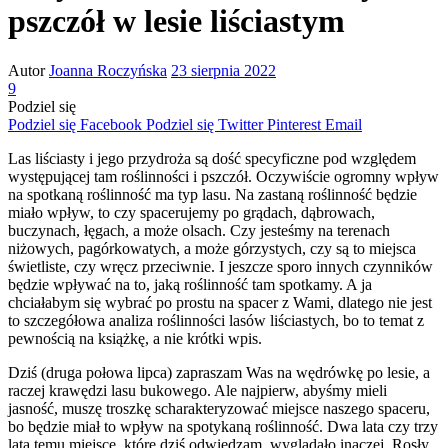
pszczół w lesie liściastym
Autor
Joanna Roczyńska
23 sierpnia 2022
9
Podziel się
Podziel się Facebook
Podziel się Twitter
Pinterest
Email
Las liściasty i jego przydroża są dość specyficzne pod względem
występującej tam roślinności i pszczół. Oczywiście ogromny wpływ
na spotkaną roślinność ma typ lasu. Na zastaną roślinność będzie
miało wpływ, to czy spacerujemy po grądach, dąbrowach,
buczynach, łęgach, a może olsach. Czy jesteśmy na terenach
niżowych, pagórkowatych, a może górzystych, czy są to miejsca
świetliste, czy wręcz przeciwnie. I jeszcze sporo innych czynników
będzie wpływać na to, jaką roślinność tam spotkamy. A ja
chciałabym się wybrać po prostu na spacer z Wami, dlatego nie jest
to szczegółowa analiza roślinności lasów liściastych, bo to temat z
pewnością na książkę, a nie krótki wpis.
Dziś (druga połowa lipca) zapraszam Was na wędrówkę po lesie, a
raczej krawędzi lasu bukowego. Ale najpierw, abyśmy mieli
jasność, muszę troszkę scharakteryzować miejsce naszego spaceru,
bo będzie miał to wpływ na spotykaną roślinność. Dwa lata czy trzy
lata temu miejsce, które dziś odwiedzam, wyglądało inaczej. Rosły