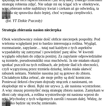
strategię robienia zdjęć. Nie udaje mi się ścigać ich w obiektywie,
więc obieram sobie najbliższy kwiat i czekam aż go odwiedzą, ta
metoda się sprawdza dużo lepiej, choć wymaga cierpliwości.
Pokaźny
Jest
(fot. YT Dzikie Pszczoły)
okaz
i
wierzbownicy,
maluch
jednak
na
Strategia zbierania nasion niecierpka
mam
drobny
problem
kwiatku
Obok wierzbownicy rośnie dość obficie niecierpek pospolity. Pod
z
wierzbownicy
wieloma względami jest to bardzo interesująca roślina. Wygląd,
jego
identyfikacją
rozmnażanie, zapylanie… tutaj nad każdym z tych aspektów
gatunko,
wypadałoby się zatrzymać i powiedzieć parę słów. W kwestii
ktoś
wyglądu odsyłam do zdjęcia poniżej. Za zapylanie odpowiedzialne
pomoże
są trzmiele, pseudosmukliki oraz muchówki. Ja nie miałam okazji
;)?
spotkać pszczół na tych roślinach, ale jedynie ślad ich obecności,
czyli wygryzioną przez trzmiela dziurkę, która miała ułatwić
rabunek nektaru. Niektóre nasoina już są gotowe do zbioru.
Chciałabym kilka zebrać, ale moje próby są dość komiczne.
Ponieważ ilekroś chwytam dojrzały strączek z nasionami, on
eksploduje mi w dłoni. Ręki nie urywa ;), ale nasiona wystrzelone.
A więc muszę przemyśleć moją strategię zbioru nasion. Zamykam w
dłoni cały strączek, a roślina wystrzeliwuje mi nasiona wprost do
ręki. Wychodzę z tych wilgotnych zarośli i ruszam dalej. Widzę, że
siedlsiko będzie się trochę zmieniało.