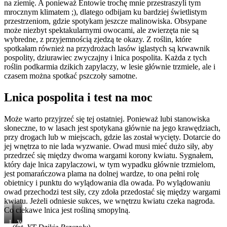
na ziemię. A ponieważ Entowie trochę mnie przestraszyli tym
mrocznym klimatem ;), dlatego odbijam ku bardziej świetlistym
przestrzeniom, gdzie spotykam jeszcze malinowiska. Obsypane
może niezbyt spektakularnymi owocami, ale zwierzęta nie są
wybredne, z przyjemnością zjedzą te okazy. Z roślin, które
spotkałam również na przydrożach lasów iglastych są krwawnik
pospolity, dziurawiec zwyczajny i lnica pospolita. Każda z tych
roślin podkarmia dzikich zapylaczy, w lesie głównie trzmiele, ale i
czasem można spotkać pszczoły samotne.
Lnica pospolita i test na moc
Może warto przyjrzeć się tej ostatniej. Ponieważ lubi stanowiska
słoneczne, to w lasach jest spotykana głównie na jego krawędziach,
przy drogach lub w miejscach, gdzie las został wycięty. Dotarcie do
jej wnętrza to nie lada wyzwanie. Owad musi mieć dużo siły, aby
przedrzeć się między dwoma wargami korony kwiatu. Sygnałem,
który daje lnica zapylaczowi, w tym wypadku głównie trzmielom,
jest pomarańczowa plama na dolnej wardze, to ona pełni rolę
obietnicy i punktu do wylądowania dla owada. Po wylądowaniu
owad przechodzi test siły, czy zdoła przedostać się między wargami
kwiatu. Jeżeli odniesie sukces, we wnętrzu kwiatu czeka nagroda.
Co ciekawe lnica jest rośliną smopylną.
Lnica
Trzmiel
Wargi