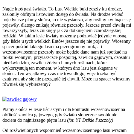
trędownika
Nagle ktoś gasi światło. To Las. Wielkie buki zeszły ku drodze,
zasłoniły obfitym listowiem dostęp do światła. Na drodze widać
pojedyncze plamy słońca, to nie wystarcza, aby rośliny kwitnące się
pojawiły, dlatego znikają również pszczoły. Jeszcze przed chwilą mi
towarzyszyły, teraz zniknęły jak za dotknięciem czarodziejskiej
różdżki. W takim lesie kwiaty możemy podziwiać jedynie wiosną,
gdy liście u tych wielkich Entów jeszcze się nie pojawiły. Wiosenny
spacer pośród takiego lasu ma przeogromny urok, a i
wczesnowiosenne pszczoły może będzie dane nam już spotkać na
fiołku wonnym, przylaszczce pospoitej, zawilcu gajowym, czosnku
niedźwiedzim, zawilcu żółtym i innych roślinach, które
wykorzystują ten moment, w którym dno lasu jest skąpane w
słońcu. Ten wyjątkowy czas nie trwa długo, więc trzeba być
czujnym, aby się nie przegapić tej chwili. Może na spacer wiosenny
również się wybierzemy?
Plamy słońca w lesie liściastym i dla kontrastu wczesnowiosenna
obfitość zawilca gajowego, gdy światło słoneczne swobidnie
dociera do najniższego piętra lasu
(fot. YT Dzikie Pszczoły)
Od rozświetlonych wspomnień wczesnowiosennego lasu wracam