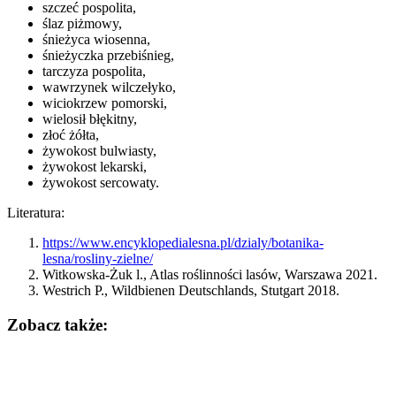
szczeć pospolita,
ślaz piżmowy,
śnieżyca wiosenna,
śnieżyczka przebiśnieg,
tarczyza pospolita,
wawrzynek wilczełyko,
wiciokrzew pomorski,
wielosił błękitny,
złoć żółta,
żywokost bulwiasty,
żywokost lekarski,
żywokost sercowaty.
Literatura:
https://www.encyklopedialesna.pl/dzialy/botanika-
lesna/rosliny-zielne/
Witkowska-Żuk l., Atlas roślinności lasów, Warszawa 2021.
Westrich P., Wildbienen Deutschlands, Stutgart 2018.
Zobacz także: