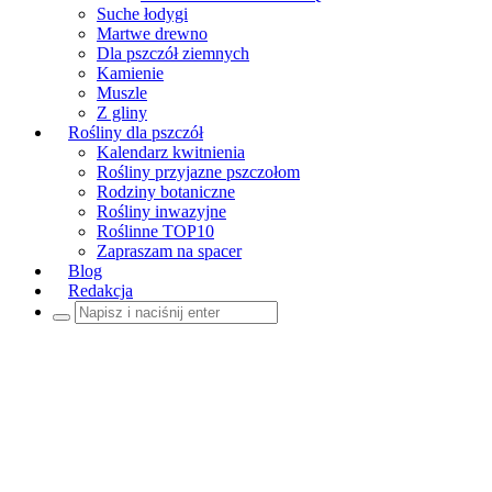
Suche łodygi
Martwe drewno
Dla pszczół ziemnych
Kamienie
Muszle
Z gliny
Rośliny dla pszczół
Kalendarz kwitnienia
Rośliny przyjazne pszczołom
Rodziny botaniczne
Rośliny inwazyjne
Roślinne TOP10
Zapraszam na spacer
Blog
Redakcja
Szukaj: