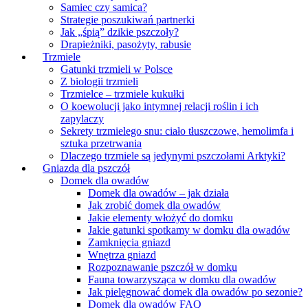
Samiec czy samica?
Strategie poszukiwań partnerki
Jak „śpią” dzikie pszczoły?
Drapieżniki, pasożyty, rabusie
Trzmiele
Gatunki trzmieli w Polsce
Z biologii trzmieli
Trzmielce – trzmiele kukułki
O koewolucji jako intymnej relacji roślin i ich
zapylaczy
Sekrety trzmielego snu: ciało tłuszczowe, hemolimfa i
sztuka przetrwania
Dlaczego trzmiele są jedynymi pszczołami Arktyki?
Gniazda dla pszczół
Domek dla owadów
Domek dla owadów – jak działa
Jak zrobić domek dla owadów
Jakie elementy włożyć do domku
Jakie gatunki spotkamy w domku dla owadów
Zamknięcia gniazd
Wnętrza gniazd
Rozpoznawanie pszczół w domku
Fauna towarzysząca w domku dla owadów
Jak pielęgnować domek dla owadów po sezonie?
Domek dla owadów FAQ