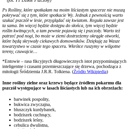
(fot. YT Dzikie Pszczoły)
najczęściej
rudy
kwiatu,
rośnie
sprosta
które
Ps Rośliny, które spotkałam na moim liściastym spacerze nie muszą
w
wielu
nie
pokrywać się z tym, które spotkacie Wy. Jednak z pewnością warto
kępach
wyzwaniom,
tak
również
łatwo
szukać pszczół w lesie, przyglądać się kwiatom. Reguła zawsze jest
testowi
rozewrzeć
ta sama. Im więcej będzie dostępu do słońca, tym więcej będzie
siły,
roślin kwitnących, a tam pewnie pojawią się i pszczoły. Warto też
jakiego
patrzeć pod nogi, bo może w ziemi dostrzeżemy okrągłe otworki,
wymaga
które będą skrywały ciekawych domowników. Dziękuję za Wasze
od
niego
towarzystwo w czasie tego spaceru. Wkrótce ruszymy w wilgotne
lnica
tereny, czuwajcie…
*Entowie – rasa fikcyjnych długowiecznych istot przypominających
inteligentne i czasami przemieszczające się drzewa, pochodząca z
mitologii Śródziemia J.R.R. Tolkiena. (
Źródło Wikipiedia
)
Inne rośliny zielne oraz krzewy będące źródłem pokarmu dla
pszczół występujące w lasach liściastych lub na ich obrzeżach:
barwinek pospolity,
bukwica zwyczajna,
bluszczyk kurdybanek,
bodziszek cuchnący,
bodziszek leśny,
cebulica dwulistna,