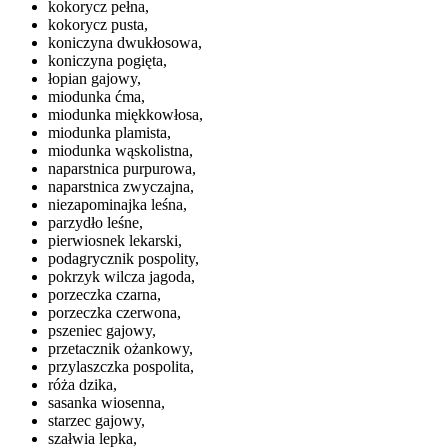
kokorycz pełna,
kokorycz pusta,
koniczyna dwukłosowa,
koniczyna pogięta,
łopian gajowy,
miodunka ćma,
miodunka miękkowłosa,
miodunka plamista,
miodunka wąskolistna,
naparstnica purpurowa,
naparstnica zwyczajna,
niezapominajka leśna,
parzydło leśne,
pierwiosnek lekarski,
podagrycznik pospolity,
pokrzyk wilcza jagoda,
porzeczka czarna,
porzeczka czerwona,
pszeniec gajowy,
przetacznik ożankowy,
przylaszczka pospolita,
róża dzika,
sasanka wiosenna,
starzec gajowy,
szałwia lepka,