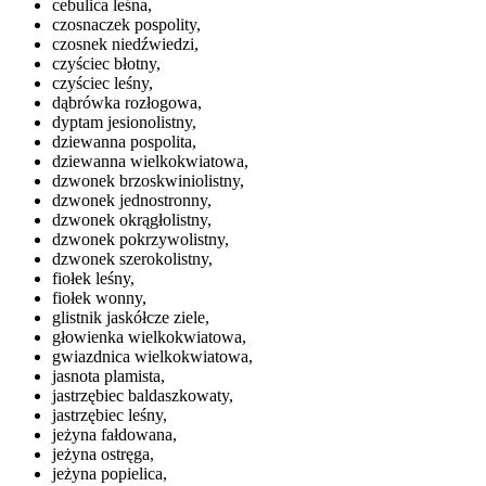
cebulica leśna,
czosnaczek pospolity,
czosnek niedźwiedzi,
czyściec błotny,
czyściec leśny,
dąbrówka rozłogowa,
dyptam jesionolistny,
dziewanna pospolita,
dziewanna wielkokwiatowa,
dzwonek brzoskwiniolistny,
dzwonek jednostronny,
dzwonek okrągłolistny,
dzwonek pokrzywolistny,
dzwonek szerokolistny,
fiołek leśny,
fiołek wonny,
glistnik jaskółcze ziele,
głowienka wielkokwiatowa,
gwiazdnica wielkokwiatowa,
jasnota plamista,
jastrzębiec baldaszkowaty,
jastrzębiec leśny,
jeżyna fałdowana,
jeżyna ostręga,
jeżyna popielica,