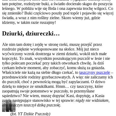
tam potężne, rozłożyste buki, a światło docierało skąpo do poszycia
leśnego. W pobliżu wije się Brda i ona zapewnia trochę wilgoci. Co
się zmieniło? Buki częściowo poszły pod topór i pojawiło się więcej
światła, a wraz z nim rośliny zielne. Skoro wiemy już, gdzie
idziemy, w takim razie ruszajmy!
Dziurki, dziureczki…
Ale nim tam dotrę i zejdę w stronę rzeki, muszę przejść przez
rozdroże pięknie wyeksponowane na słońce. Mój już nieco
wyćwiczony wzrok dostrzega w ziemi dziurki, wokół nich małe
kopczyki. To znak, wszystkim poszukującym pszczół w lesie i nie
tylko polecam poczekać przy takich otworkach chwilę. Ja dziś
czekam ledwie moment, aby zobaczyć, komu służą za gniazda.
Właściciele nie każą na siebie długo czekać, to
taszczyny pszczele
–
przedstawiciele rodziny grzebaczowatych. A więc nie zaliczamy ich
do pszczół, choć z pewnością mogą być zapylaczami. O dziwo
dzielą to miejsce ze smukilkami. Hmm… czy taszczyny, które
zaopatrują swoje potomstwo w pszczoły, to przemyślane
sąsiedztwo? Nie wiem, muszę dopytać Kasi, dopytuję, a Kasia
zajęła następujące stanowisko w tej sprawie:
nigdy nie widziałam,
aby taszczyn taszczył dziką pszczołę.
Warto
Tutaj
Kolejna
Dumny
(fot. YT Dzikie Pszczoły)
patrzeć
smuklik
dziurka
właściciel