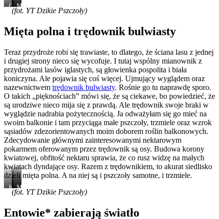
Oryginalny
Niecierpek
Można
(fot. YT Dzikie Pszczoły)
wygląd
pospolity
zwrócić
i
lubi
uwagę
budowa
zacienione
na
Mięta polna i trędownik bulwiasty
kwiatu
i
dziurkę
wilgotne
wygryzioną
stanowiska
przez
Teraz przydroże robi się trawiaste, to dlatego, że ściana lasu z jednej
trzmiela
i drugiej strony nieco się wycofuje. I tutaj wspólny mianownik z
w
przydrożami lasów iglastych, są głowienka pospolita i biała
ostrodze
koniczyna. Ale pojawia się coś więcej. Ujmujący wyglądem oraz
kwiatu
nazewnictwem
trędownik bulwiasty
. Rośnie go tu naprawdę sporo.
O takich „pięknościach” mówi się, że są ciekawe, bo powiedzieć, że
są urodziwe nieco mija się z prawdą. Ale trędownik swoje braki w
wyglądzie nadrabia pożytecznością. Ja odważyłam się go mieć na
swoim balkonie i tam przyciąga małe pszczoły, trzmiele oraz wzrok
sąsiadów zdezorientowanych moim doborem roślin balkonowych.
Zdecydowanie głównymi zainteresowanymi nektarowym
pokarmem oferowanym przez trędownik są osy. Budowa korony
kwiatowej, obfitość nektaru sprawia, że co rusz widzę na małych
kwiatach dyndające osy. Razem z trędownikiem, to akurat siedlisko
dzieli mięta polna. A na niej są i pszczoły samotne, i trzmiele.
Koniczyna
Mięta
Mięta
(fot. YT Dzikie Pszczoły)
oraz
i
a
mięta
pszczoła
w
tle
Entowie* zabierają światło
widać