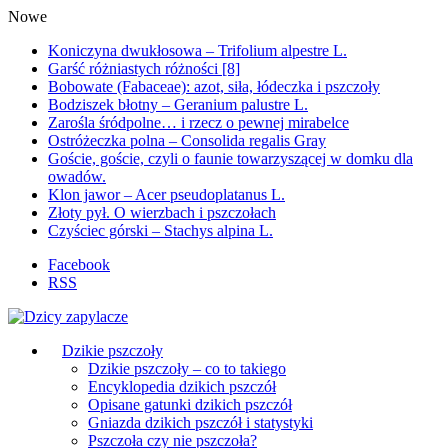
Nowe
Koniczyna dwukłosowa – Trifolium alpestre L.
Garść różniastych różności [8]
Bobowate (Fabaceae): azot, siła, łódeczka i pszczoły
Bodziszek błotny – Geranium palustre L.
Zarośla śródpolne… i rzecz o pewnej mirabelce
Ostróżeczka polna – Consolida regalis Gray
Goście, goście, czyli o faunie towarzyszącej w domku dla
owadów.
Klon jawor – Acer pseudoplatanus L.
Złoty pył. O wierzbach i pszczołach
Czyściec górski – Stachys alpina L.
Facebook
RSS
Dzikie pszczoły
Dzikie pszczoły – co to takiego
Encyklopedia dzikich pszczół
Opisane gatunki dzikich pszczół
Gniazda dzikich pszczół i statystyki
Pszczoła czy nie pszczoła?