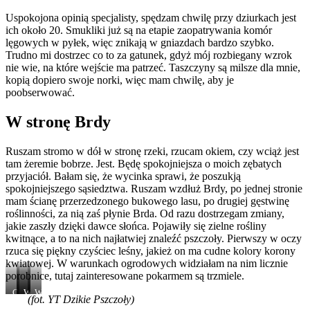
pod
ofiarował
z
M1
Uspokojona opinią specjalisty, spędzam chwilę przy dziurkach jest
nogi
mi
kwiatkiem
–
ich około 20. Smukliki już są na etapie zaopatrywania komór
na
tylko
u
taszczyn
słonecznych
widok
wyjścia
pszczeli
lęgowych w pyłek, więc znikają w gniazdach bardzo szybko.
rozdrożach
końca
😉
Trudno mi dostrzec co to za gatunek, gdyż mój rozbiegany wzrok
czy
swojego
nie wie, na które wejście ma patrzeć. Taszczyny są milsze dla mnie,
przydrożach…
odwłoka
kopią dopiero swoje norki, więc mam chwilę, aby je
poobserwować.
W stronę Brdy
Ruszam stromo w dół w stronę rzeki, rzucam okiem, czy wciąż jest
tam żeremie bobrze. Jest. Będę spokojniejsza o moich zębatych
przyjaciół. Bałam się, że wycinka sprawi, że poszukją
spokojniejszego sąsiedztwa. Ruszam wzdłuż Brdy, po jednej stronie
mam ścianę przerzedzonego bukowego lasu, po drugiej gęstwinę
roślinności, za nią zaś płynie Brda. Od razu dostrzegam zmiany,
jakie zaszły dzięki dawce słońca. Pojawiły się zielne rośliny
kwitnące, a to na nich najłatwiej znaleźć pszczoły. Pierwszy w oczy
rzuca się piękny czyściec leśny, jakież on ma cudne kolory korony
kwiatowej. W warunkach ogrodowych widziałam na nim licznie
porobnice, tutaj zainteresowane pokarmem są trzmiele.
Czyściec
Wyka
Wyka
Wyka
(fot. YT Dzikie Pszczoły)
leśny
leśna
leśna
płotowa