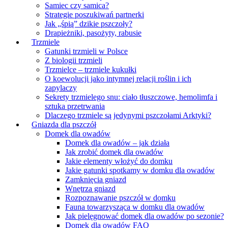
Samiec czy samica?
Strategie poszukiwań partnerki
Jak „śpią” dzikie pszczoły?
Drapieżniki, pasożyty, rabusie
Trzmiele
Gatunki trzmieli w Polsce
Z biologii trzmieli
Trzmielce – trzmiele kukułki
O koewolucji jako intymnej relacji roślin i ich
zapylaczy
Sekrety trzmielego snu: ciało tłuszczowe, hemolimfa i
sztuka przetrwania
Dlaczego trzmiele są jedynymi pszczołami Arktyki?
Gniazda dla pszczół
Domek dla owadów
Domek dla owadów – jak działa
Jak zrobić domek dla owadów
Jakie elementy włożyć do domku
Jakie gatunki spotkamy w domku dla owadów
Zamknięcia gniazd
Wnętrza gniazd
Rozpoznawanie pszczół w domku
Fauna towarzysząca w domku dla owadów
Jak pielęgnować domek dla owadów po sezonie?
Domek dla owadów FAQ