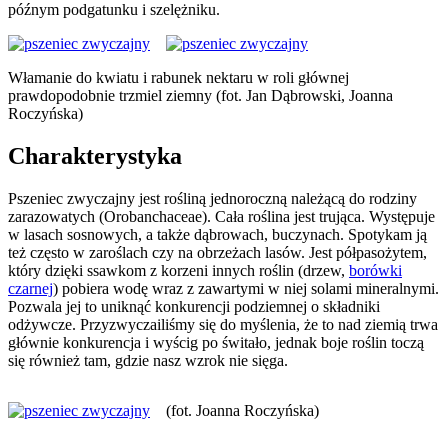
późnym podgatunku i szelężniku.
Włamanie do kwiatu i rabunek nektaru w roli głównej
prawdopodobnie trzmiel ziemny (fot. Jan Dąbrowski, Joanna
Roczyńska)
Charakterystyka
Pszeniec zwyczajny jest rośliną jednoroczną należącą do rodziny
zarazowatych (Orobanchaceae). Cała roślina jest trująca. Występuje
w lasach sosnowych, a także dąbrowach, buczynach. Spotykam ją
też często w zaroślach czy na obrzeżach lasów. Jest półpasożytem,
który dzięki ssawkom z korzeni innych roślin (drzew,
borówki
czarnej
) pobiera wodę wraz z zawartymi w niej solami mineralnymi.
Pozwala jej to uniknąć konkurencji podziemnej o składniki
odżywcze. Przyzwyczailiśmy się do myślenia, że to nad ziemią trwa
głównie konkurencja i wyścig po świtało, jednak boje roślin toczą
się również tam, gdzie nasz wzrok nie sięga.
(fot. Joanna Roczyńska)