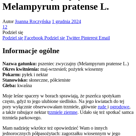
Melampyrum pratense L.
Autor
Joanna Roczyńska
1 grudnia 2024
12
Podziel się
Podziel się Facebook
Podziel się Twitter
Pinterest
Email
Informacje ogólne
Nazwa gatunku:
pszeniec zwyczajny (Melampyrum pratense L.)
Okres kwitnienia:
maj-wrzesień; pożytek wiosenny
Pokarm:
pyłek i nektar
Stanowisko:
słoneczne, półcieniste
Gleba:
kwaśna
Moje leśne spacery w borach sprawiają, że pszeńca spotykam
często, gdyż to jego ulubione siedlisko. Na jego kwiatach do tej
pory wyłącznie obserwowałam trzmiele, głównie
rude
i
ogrodowe
,
a także rabujące nektar t
rzmiele ziemne
. Udało się też spotkać samca
trzmiela parkowego.
Mam nadzieję wkrótce też opowiedzieć Wam o innych
jednorocznych półpasożytach: zagorzałku wiosennym w jego