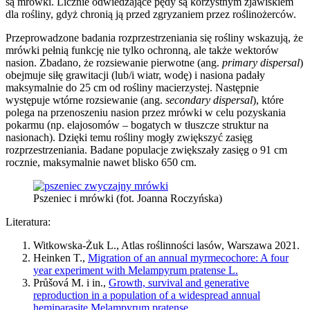
są mrówki. Licznie odwiedzające pędy są korzystnym zjawiskiem
dla rośliny, gdyż chronią ją przed zgryzaniem przez roślinożerców.
Przeprowadzone badania rozprzestrzeniania się rośliny wskazują, że
mrówki pełnią funkcję nie tylko ochronną, ale także wektorów
nasion. Zbadano, że rozsiewanie pierwotne (ang.
primary dispersal
)
obejmuje siłę grawitacji (lub/i wiatr, wodę) i nasiona padały
maksymalnie do 25 cm od rośliny macierzystej. Następnie
występuje wtórne rozsiewanie (ang.
secondary dispersal
), które
polega na przenoszeniu nasion przez mrówki w celu pozyskania
pokarmu (np. elajosomów – bogatych w tłuszcze struktur na
nasionach). Dzięki temu rośliny mogły zwiększyć zasięg
rozprzestrzeniania. Badane populacje zwiększały zasięg o 91 cm
rocznie, maksymalnie nawet blisko 650 cm.
Pszeniec i mrówki (fot. Joanna Roczyńska)
Literatura:
Witkowska-Żuk L., Atlas roślinności lasów, Warszawa 2021.
Heinken T.,
Migration of an annual myrmecochore: A four
year experiment with Melampyrum pratense L.
Průšová M. i in.,
Growth, survival and generative
reproduction in a population of a widespread annual
hemiparasite Melampyrum pratense