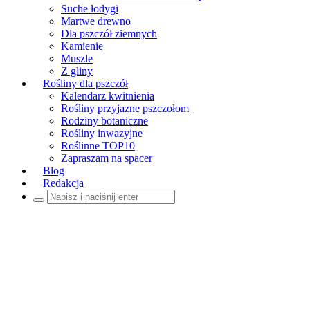
Suche łodygi
Martwe drewno
Dla pszczół ziemnych
Kamienie
Muszle
Z gliny
Rośliny dla pszczół
Kalendarz kwitnienia
Rośliny przyjazne pszczołom
Rodziny botaniczne
Rośliny inwazyjne
Roślinne TOP10
Zapraszam na spacer
Blog
Redakcja
Szukaj: