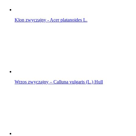
Klon zwyczajny - Acer platanoides L.
Wrzos zwyczajny – Calluna vulgaris (L.) Hull