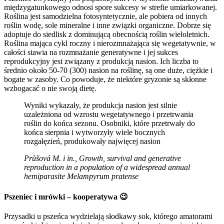
międzygatunkowego odnosi spore sukcesy w strefie umiarkowanej.
Roślina jest samodzielna fotosyntetycznie, ale pobiera od innych
roślin wodę, sole mineralne i inne związki organiczne. Dobrze się
adoptuje do siedlisk z dominującą obecnością roślin wieloletnich.
Roślina mająca cykl roczny i nierozmnażająca się wegetatywnie, w
całości stawia na rozmnażanie generatywne i jej sukces
reprodukcyjny jest związany z produkcją nasion. Ich liczba to
średnio około 50-70 (300) nasion na roślinę, są one duże, ciężkie i
bogate w zasoby. Co powoduje, że niektóre gryzonie są skłonne
wzbogacać o nie swoją dietę.
Wyniki wykazały, że produkcja nasion jest silnie
uzależniona od wzrostu wegetatywnego i przetrwania
roślin do końca sezonu. Osobniki, które przetrwały do
końca sierpnia i wytworzyły wiele bocznych
rozgałęzień, produkowały najwięcej nasion
Průšová M. i in., Growth, survival and generative
reproduction in a population of a widespread annual
hemiparasite Melampyrum pratense
Pszeniec i mrówki – kooperatywa 😉
Przysadki u pszeńca wydzielają słodkawy sok, którego amatorami