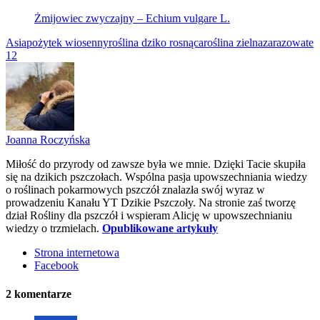
Żmijowiec zwyczajny – Echium vulgare L.
Asia
pożytek wiosenny
roślina dziko rosnąca
roślina zielna
zarazowate
12
Joanna Roczyńska
Miłość do przyrody od zawsze była we mnie. Dzięki Tacie skupiła
się na dzikich pszczołach. Wspólna pasja upowszechniania wiedzy
o roślinach pokarmowych pszczół znalazła swój wyraz w
prowadzeniu Kanału YT Dzikie Pszczoły. Na stronie zaś tworzę
dział Rośliny dla pszczół i wspieram Alicję w upowszechnianiu
wiedzy o trzmielach.
Opublikowane artykuły
Strona internetowa
Facebook
2
komentarze