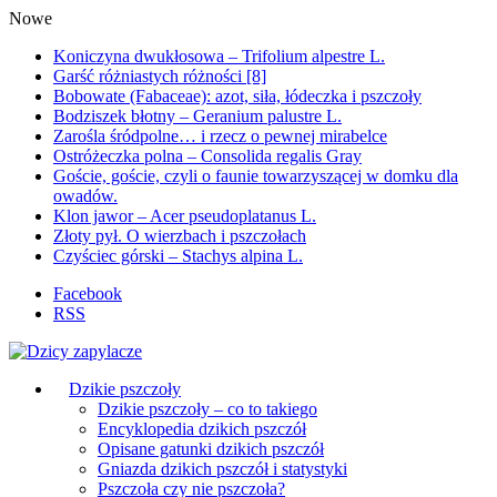
Nowe
Koniczyna dwukłosowa – Trifolium alpestre L.
Garść różniastych różności [8]
Bobowate (Fabaceae): azot, siła, łódeczka i pszczoły
Bodziszek błotny – Geranium palustre L.
Zarośla śródpolne… i rzecz o pewnej mirabelce
Ostróżeczka polna – Consolida regalis Gray
Goście, goście, czyli o faunie towarzyszącej w domku dla
owadów.
Klon jawor – Acer pseudoplatanus L.
Złoty pył. O wierzbach i pszczołach
Czyściec górski – Stachys alpina L.
Facebook
RSS
Dzikie pszczoły
Dzikie pszczoły – co to takiego
Encyklopedia dzikich pszczół
Opisane gatunki dzikich pszczół
Gniazda dzikich pszczół i statystyki
Pszczoła czy nie pszczoła?