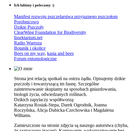
Ich lubimy i polecamy :)
Manifest rozwoju pszczelarstwa przyjaznego pszczołom
Porobnicowo
Dzikie Pszczoły
ClearWing Foundation for Biodiversity
Insektarium.net
Radio Warroza
Botanik i okolice
Bees on my way
,
kasia and bees
Forum entomologiczne
Strona jest relacją spotkań na ostrzu żądła. Opisujemy dzikie
pszczoły i towarzyszącą im faunę. Szczególne
zainteresowanie skupiamy na sposobach gniazdowania,
biologii życia, odwiedzanych roślinach.
Dzikich zapylaczy współtworzą:
Katarzyna Rosiak-Stepa, Darek Ogrodnik, Joanna
Roczyńska, Alicja Dubicka-Czechowska i Magdalena
Williams.
Zamieszczone na stronie zdjęcia są naszego autorstwa (chyba,
że zaznaczono inaczej). Kopiowanie, wykorzystywanie bez