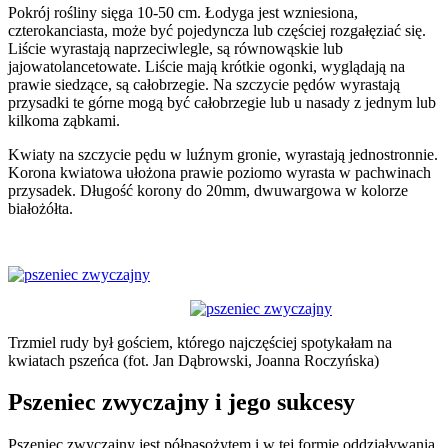
Pokrój rośliny sięga 10-50 cm. Łodyga jest wzniesiona,
czterokanciasta, może być pojedyncza lub częściej rozgałęziać się.
Liście wyrastają naprzeciwlegle, są równowąskie lub
jajowatolancetowate. Liście mają krótkie ogonki, wyglądają na
prawie siedzące, są całobrzegie. Na szczycie pędów wyrastają
przysadki te górne mogą być całobrzegie lub u nasady z jednym lub
kilkoma ząbkami.
Kwiaty na szczycie pędu w luźnym gronie, wyrastają jednostronnie.
Korona kwiatowa ułożona prawie poziomo wyrasta w pachwinach
przysadek. Długość korony do 20mm, dwuwargowa w kolorze
białożółta.
Trzmiel rudy był gościem, którego najczęściej spotykałam na
kwiatach pszeńca (fot. Jan Dąbrowski, Joanna Roczyńska)
Pszeniec zwyczajny i jego sukcesy
Pszeniec zwyczajny jest półpasożytem i w tej formie oddziaływania