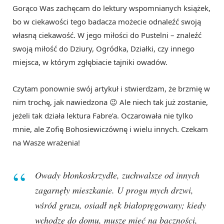
Gorąco Was zachęcam do lektury wspomnianych książek,
bo w ciekawości tego badacza możecie odnaleźć swoją
własną ciekawość. W jego miłości do Pustelni – znaleźć
swoją miłość do Dziury, Ogródka, Działki, czy innego
miejsca, w którym zgłębiacie tajniki owadów.
Czytam ponownie swój artykuł i stwierdzam, że brzmię w
nim trochę, jak nawiedzona 😉 Ale niech tak już zostanie,
jeżeli tak działa lektura Fabre’a. Oczarowała nie tylko
mnie, ale Zofię Bohosiewiczównę i wielu innych. Czekam
na Wasze wrażenia!
Owady błonkoskrzydłe, zuchwalsze od innych
zagarnęły mieszkanie. U progu mych drzwi,
wśród gruzu, osiadł nęk białopręgowany; kiedy
wchodzę do domu, muszę mieć na baczności,