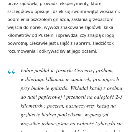
przez żądłówki, prowadzi eksperymenty, które
szczegółowo opisuje i dzieli się swoimi wątpliwościami:
podmienia pszczołom gniazda, zasłania grzebaczom
wejścia do norek, wywozi znakowane żądłówki kilka
kilometrów od Pustelni i sprawdza, czy znajdą drogę
powrotną. Ciekawie jest usiąść z Fabre’m, śledzić tok
rozumowania i odkrywać świat jego oczami.
Fabre poddał je [osmyki Cerceris] próbom,
wybierając kilkanaście samiczek, pracujących
przy budowie gniazda. Wkładał każdą z osobna
do tutki papierowej i przenosił na odległość 2-3
kilometrów, poczem, naznaczywszy każdą na
grzbiecie białym punkcikiem, wypuszczał
wszystkie jednocześnie na wolność (zdarzyło się
to raz nawet w środku pobliskiego miasteczka)