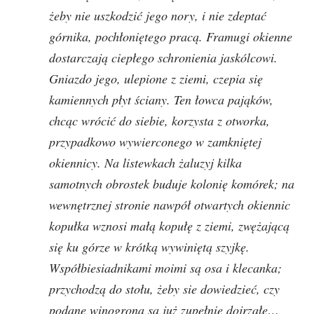
żeby nie uszkodzić jego nory, i nie zdeptać
górnika, pochłoniętego pracą. Framugi okienne
dostarczają ciepłego schronienia jaskólcowi.
Gniazdo jego, ulepione z ziemi, czepia się
kamiennych płyt ściany. Ten łowca pająków,
chcąc wrócić do siebie, korzysta z otworka,
przypadkowo wywierconego w zamkniętej
okiennicy. Na listewkach żaluzyj kilka
samotnych obrostek buduje kolonię komórek; na
wewnętrznej stronie nawpół otwartych okiennic
kopułka wznosi małą kopułę z ziemi, zwężającą
się ku górze w krótką wywiniętą szyjkę.
Współbiesiadnikami moimi są osa i klecanka;
przychodzą do stołu, żeby sie dowiedzieć, czy
podane winogrona są już zupełnie dojrzałe…