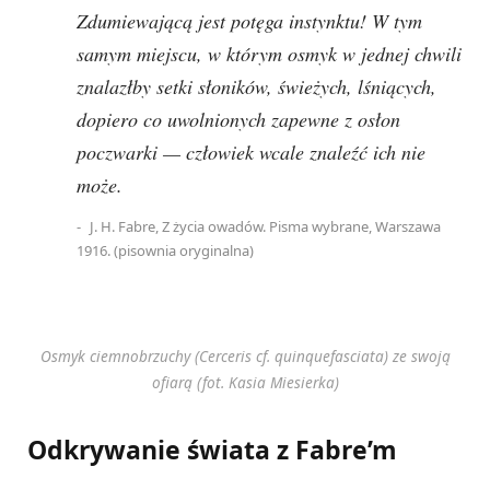
Zdumiewającą jest potęga instynktu! W tym
samym miejscu, w którym osmyk w jednej chwili
znalazłby setki słoników, świeżych, lśniących,
dopiero co uwolnionych zapewne z osłon
poczwarki — człowiek wcale znaleźć ich nie
może.
J. H. Fabre, Z życia owadów. Pisma wybrane, Warszawa
1916. (pisownia oryginalna)
Osmyk ciemnobrzuchy (Cerceris cf. quinquefasciata) ze swoją
ofiarą (fot. Kasia Miesierka)
Odkrywanie świata z Fabre’m