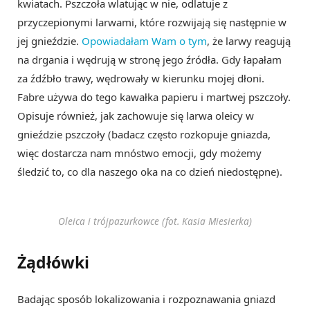
kwiatach. Pszczoła wlatując w nie, odlatuje z
przyczepionymi larwami, które rozwijają się następnie w
jej gnieździe.
Opowiadałam Wam o tym
, że larwy reagują
na drgania i wędrują w stronę jego źródła. Gdy łapałam
za źdźbło trawy, wędrowały w kierunku mojej dłoni.
Fabre używa do tego kawałka papieru i martwej pszczoły.
Opisuje również, jak zachowuje się larwa oleicy w
gnieździe pszczoły (badacz często rozkopuje gniazda,
więc dostarcza nam mnóstwo emocji, gdy możemy
śledzić to, co dla naszego oka na co dzień niedostępne).
Oleica i trójpazurkowce (fot. Kasia Miesierka)
Żądłówki
Badając sposób lokalizowania i rozpoznawania gniazd