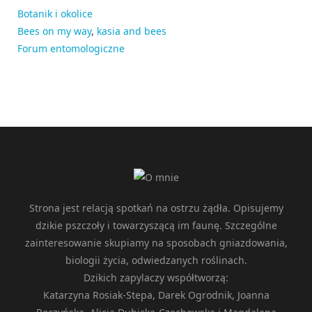
Botanik i okolice
Bees on my way
,
kasia and bees
Forum entomologiczne
Strona jest relacją spotkań na ostrzu żądła. Opisujemy
dzikie pszczoły i towarzyszącą im faunę. Szczególne
zainteresowanie skupiamy na sposobach gniazdowania,
biologii życia, odwiedzanych roślinach.
Dzikich zapylaczy współtworzą:
Katarzyna Rosiak-Stepa, Darek Ogrodnik, Joanna