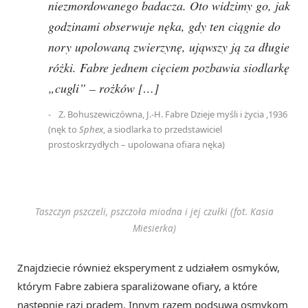
niezmordowanego badacza. Oto widzimy go, jak
godzinami obserwuje nęka, gdy ten ciągnie do
nory upolowaną zwierzynę, ująwszy ją za długie
różki. Fabre jednem cięciem pozbawia siodlarkę
„cugli” – rożków […]
Z. Bohuszewiczówna, J.-H. Fabre Dzieje myśli i życia ,1936
(nęk to
Sphex
, a siodlarka to przedstawiciel
prostoskrzydłych – upolowana ofiara nęka)
Taszczyn pszczeli, pszczoła miodna i jej czułki (fot. Kasia
Miesierka)
Znajdziecie również eksperyment z udziałem osmyków,
którym Fabre zabiera sparaliżowane ofiary, a które
następnie razi prądem. Innym razem podsuwa osmykom