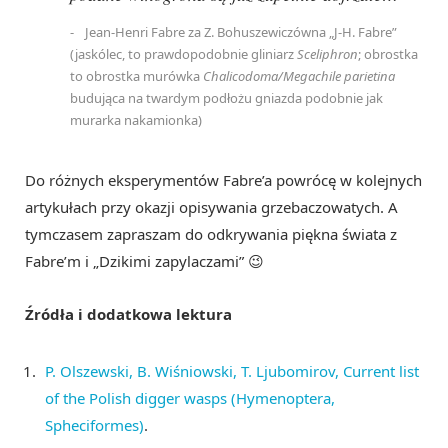
Jean-Henri Fabre za Z. Bohuszewiczówna „J-H. Fabre”
(jaskólec, to prawdopodobnie gliniarz
Sceliphron
; obrostka
to obrostka murówka
Chalicodoma/Megachile parietina
budująca na twardym podłożu gniazda podobnie jak
murarka nakamionka)
Do różnych eksperymentów Fabre’a powrócę w kolejnych
artykułach przy okazji opisywania grzebaczowatych. A
tymczasem zapraszam do odkrywania piękna świata z
Fabre’m i „Dzikimi zapylaczami” 😉
Źródła i dodatkowa lektura
P. Olszewski, B. Wiśniowski, T. Ljubomirov, Current list
of the Polish digger wasps (Hymenoptera,
Spheciformes)
.