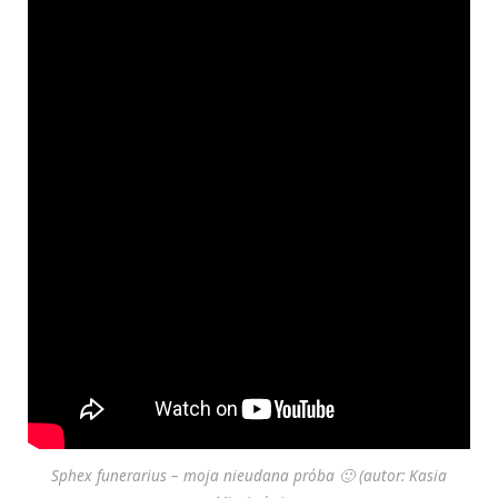
Sphex funerarius – moja nieudana próba 🙂 (autor: Kasia