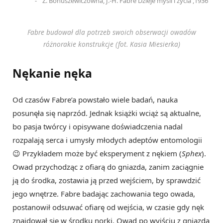
Z. Bohuszewiczówna, J.-H. Fabre Dzieje myśli i życia ,1936
Fabre budował dla potrzeb swoich obserwacji owadów
różnorakie konstrukcje (fot. Kasia Miesierka)
Nękanie nęka
Od czasów Fabre’a powstało wiele badań, nauka
posunęła się naprzód. Jednak książki wciąż są aktualne,
bo pasja twórcy i opisywane doświadczenia nadal
rozpalają serca i umysły młodych adeptów entomologii
😉 Przykładem może być eksperyment z nękiem (
Sphex
).
Owad przychodząc z ofiarą do gniazda, zanim zaciągnie
ją do środka, zostawia ją przed wejściem, by sprawdzić
jego wnętrze. Fabre badając zachowania tego owada,
postanowił odsuwać ofiarę od wejścia, w czasie gdy nęk
znajdował się w środku norki. Owad po wyjściu z gniazda