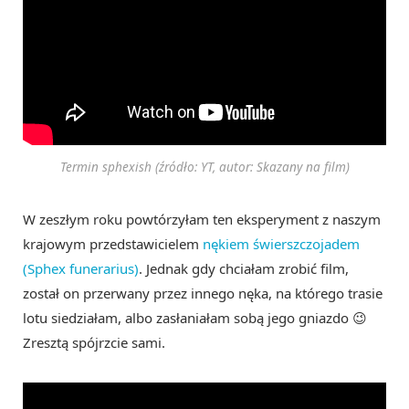
Termin sphexish (źródło: YT, autor: Skazany na film)
W zeszłym roku powtórzyłam ten eksperyment z naszym
krajowym przedstawicielem
nękiem świerszczojadem
(Sphex funerarius)
. Jednak gdy chciałam zrobić film,
został on przerwany przez innego nęka, na którego trasie
lotu siedziałam, albo zasłaniałam sobą jego gniazdo 😉
Zresztą spójrzcie sami.