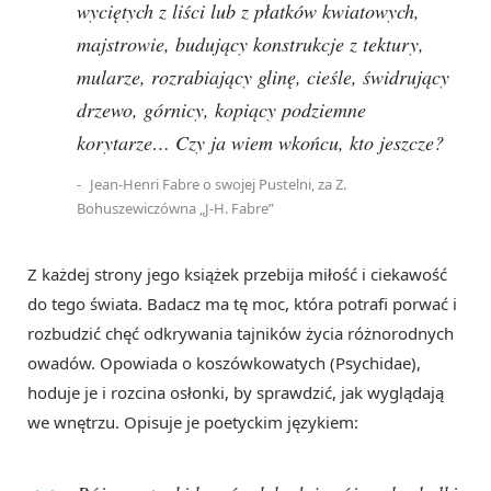
wyciętych z liści lub z płatków kwiatowych,
majstrowie, budujący konstrukcje z tektury,
mularze, rozrabiający glinę, cieśle, świdrujący
drzewo, górnicy, kopiący podziemne
korytarze… Czy ja wiem wkońcu, kto jeszcze?
Jean-Henri Fabre o swojej Pustelni, za Z.
Bohuszewiczówna „J-H. Fabre”
Z każdej strony jego książek przebija miłość i ciekawość
do tego świata. Badacz ma tę moc, która potrafi porwać i
rozbudzić chęć odkrywania tajników życia różnorodnych
owadów. Opowiada o koszówkowatych (Psychidae),
hoduje je i rozcina osłonki, by sprawdzić, jak wyglądają
we wnętrzu. Opisuje je poetyckim językiem: