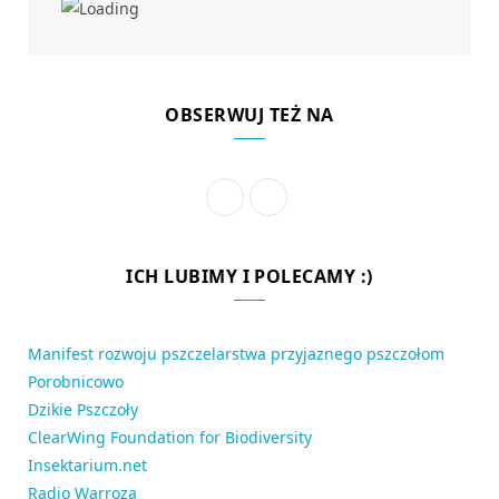
OBSERWUJ TEŻ NA
F
R
a
S
c
S
ICH LUBIMY I POLECAMY :)
e
b
Manifest rozwoju pszczelarstwa przyjaznego pszczołom
Porobnicowo
o
Dzikie Pszczoły
o
ClearWing Foundation for Biodiversity
k
Insektarium.net
Radio Warroza