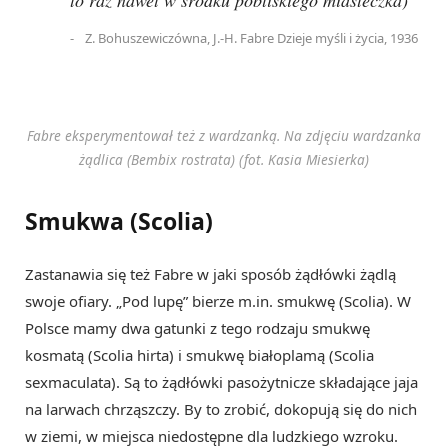
Z. Bohuszewiczówna, J.-H. Fabre Dzieje myśli i życia, 1936
Fabre eksperymentował też z wardzanką. Na zdjęciu wardzanka
żądlica (Bembix rostrata) (fot. Kasia Miesierka)
Smukwa (Scolia)
Zastanawia się też Fabre w jaki sposób żądłówki żądlą
swoje ofiary. „Pod lupę” bierze m.in. smukwę (Scolia). W
Polsce mamy dwa gatunki z tego rodzaju smukwę
kosmatą (Scolia hirta) i smukwę białoplamą (Scolia
sexmaculata). Są to żądłówki pasożytnicze składające jaja
na larwach chrząszczy. By to zrobić, dokopują się do nich
w ziemi, w miejsca niedostępne dla ludzkiego wzroku.