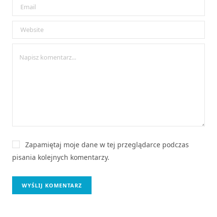
t
e
r
n
e
t
o
w
a
Zapamiętaj moje dane w tej przeglądarce podczas
pisania kolejnych komentarzy.