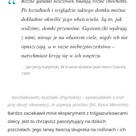
Różne gatunki koszówek budują różne chochołki.
Po kształtach i wyglądzie takiego domku można
dokładnie określić jego właściciela. Są to, jak
widzimy, domki przenośne. Gąsieniczki wędrują
z nimi, niosąc je na własnym ciele, nigdy ich nie
opuszczają, a w razie niebezpieczeństwa –
natychmiast kryją się w ich wnętrzu.
Jan Jerzy Karpiński, W krainie dziwów Jean Henri Fabre’a,
1959
Koszówkowate, koszówki (Psychidae) – opowiadałam o nich
przy okazji obserwacji, że używają plastiku (fot. Kasia Miesierka)
Bardzo zaciekawił mnie eksperyment z trójpazurkowcami
oleicy. Jest to chrząszcz pasożytujący na dzikich
pszczołach. Jego larwy tworzą skupiska na roślinach i ich