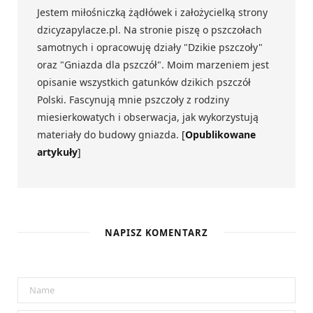
Jestem miłośniczką żądłówek i założycielką strony
dzicyzapylacze.pl. Na stronie piszę o pszczołach
samotnych i opracowuję działy "Dzikie pszczoły"
oraz "Gniazda dla pszczół". Moim marzeniem jest
opisanie wszystkich gatunków dzikich pszczół
Polski. Fascynują mnie pszczoły z rodziny
miesierkowatych i obserwacja, jak wykorzystują
materiały do budowy gniazda.
[
Opublikowane
artykuły
]
S
t
r
NAPISZ KOMENTARZ
o
n
a
i
n