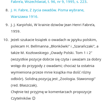
Fabre’a, Wszechświat, t. 96, nr 9, 1995, s. 223
.
J. H. Fabre, Z życia owadów. Pisma wybrane,
Warszawa 1916.
J. J. Karpiński, W krainie dziwów Jean Henri Fabre’a,
1959.
Jeżeli szukacie książek o owadach w języku polskim,
polecam H. Bellmanna „Błonkówki” i „Szarańczaki”, a
także M. Kozłowskiego „Owady Polski. Tom 1 i 2”
(wszystkie pozycje dobrze się czyta i uważam za dobry
wstęp do przygody z owadami; chociaż ta ostatnia
wymieniona przeze mnie książka ma dość różny
odbiór). Solidną pozycją jest „Zoologia. Stawonogi”
(red. Błaszczak).
Chętnie też przyjmę w komentarzach propozycje
Czytelników 😉