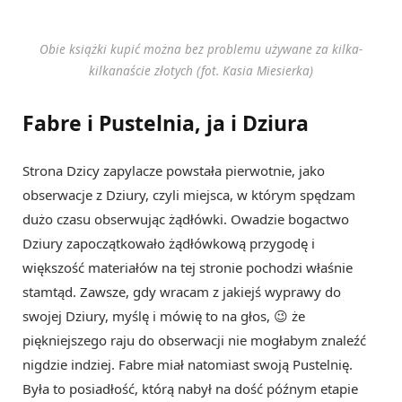
Obie książki kupić można bez problemu używane za kilka-
kilkanaście złotych (fot. Kasia Miesierka)
Fabre i Pustelnia, ja i Dziura
Strona Dzicy zapylacze powstała pierwotnie, jako
obserwacje z Dziury, czyli miejsca, w którym spędzam
dużo czasu obserwując żądłówki. Owadzie bogactwo
Dziury zapoczątkowało żądłówkową przygodę i
większość materiałów na tej stronie pochodzi właśnie
stamtąd. Zawsze, gdy wracam z jakiejś wyprawy do
swojej Dziury, myślę i mówię to na głos, 😉 że
piękniejszego raju do obserwacji nie mogłabym znaleźć
nigdzie indziej. Fabre miał natomiast swoją Pustelnię.
Była to posiadłość, którą nabył na dość późnym etapie