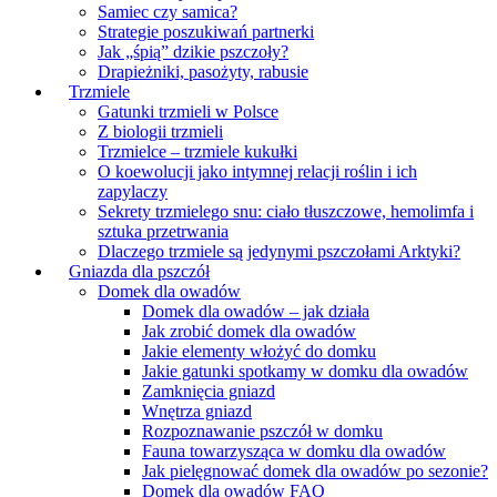
Samiec czy samica?
Strategie poszukiwań partnerki
Jak „śpią” dzikie pszczoły?
Drapieżniki, pasożyty, rabusie
Trzmiele
Gatunki trzmieli w Polsce
Z biologii trzmieli
Trzmielce – trzmiele kukułki
O koewolucji jako intymnej relacji roślin i ich
zapylaczy
Sekrety trzmielego snu: ciało tłuszczowe, hemolimfa i
sztuka przetrwania
Dlaczego trzmiele są jedynymi pszczołami Arktyki?
Gniazda dla pszczół
Domek dla owadów
Domek dla owadów – jak działa
Jak zrobić domek dla owadów
Jakie elementy włożyć do domku
Jakie gatunki spotkamy w domku dla owadów
Zamknięcia gniazd
Wnętrza gniazd
Rozpoznawanie pszczół w domku
Fauna towarzysząca w domku dla owadów
Jak pielęgnować domek dla owadów po sezonie?
Domek dla owadów FAQ