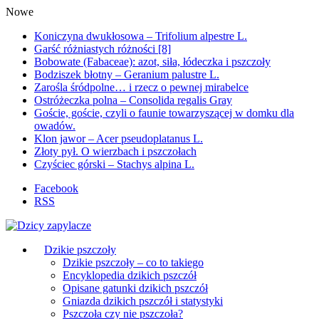
Nowe
Koniczyna dwukłosowa – Trifolium alpestre L.
Garść różniastych różności [8]
Bobowate (Fabaceae): azot, siła, łódeczka i pszczoły
Bodziszek błotny – Geranium palustre L.
Zarośla śródpolne… i rzecz o pewnej mirabelce
Ostróżeczka polna – Consolida regalis Gray
Goście, goście, czyli o faunie towarzyszącej w domku dla
owadów.
Klon jawor – Acer pseudoplatanus L.
Złoty pył. O wierzbach i pszczołach
Czyściec górski – Stachys alpina L.
Facebook
RSS
Dzikie pszczoły
Dzikie pszczoły – co to takiego
Encyklopedia dzikich pszczół
Opisane gatunki dzikich pszczół
Gniazda dzikich pszczół i statystyki
Pszczoła czy nie pszczoła?