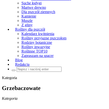
Suche łodygi
Martwe drewno
Dla pszczół ziemnych
Kamienie
Muszle
Z gliny
Rośliny dla pszczół
Kalendarz kwitnienia
Rośliny przyjazne pszczołom
Rodziny botaniczne
Rośliny inwazyjne
Roślinne TOP10
Zapraszam na spacer
Blog
Redakcja
Szukaj:
Kategoria
Grzebaczowate
Kategoria