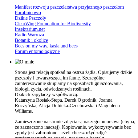
Manifest rozwoju pszczelarstwa przyjaznego pszczołom
Porobnicowo
Dzikie Pszczoły
ClearWing Foundation for Biodiversity
Insektarium.net
Radio Warroza
Botanik i okolice
Bees on my way
,
kasia and bees
Forum entomologiczne
Strona jest relacją spotkań na ostrzu żądła. Opisujemy dzikie
pszczoły i towarzyszącą im faunę. Szczególne
zainteresowanie skupiamy na sposobach gniazdowania,
biologii życia, odwiedzanych roślinach.
Dzikich zapylaczy współtworzą:
Katarzyna Rosiak-Stepa, Darek Ogrodnik, Joanna
Roczyńska, Alicja Dubicka-Czechowska i Magdalena
Williams.
Zamieszczone na stronie zdjęcia są naszego autorstwa (chyba,
że zaznaczono inaczej). Kopiowanie, wykorzystywanie bez
zgody jest zabronione. Jeżeli chcesz użyć zdjęć